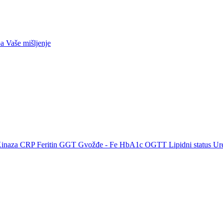
ba
Vaše mišljenje
Kinaza
CRP
Feritin
GGT
Gvožđe - Fe
HbA1c
OGTT
Lipidni status
Ur