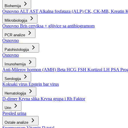
Biohemija
Osnovno
ALT
AST
Alkalna fosfataza (ALP)
CK, CK-MB, Kreatin 
Mikrobiologija
Osnovno
Bris cerviksa + gljivice sa antibiogramom
PCR analize
Osnovno
Patohistologija
Osnovno
Imunohemija
Anti-Milerov hormon (AMH)
Beta HCG
FSH
Kortizol
LH
PSA
Pro
Serologija
Koksaki virus
Epstein bar virus
Hematologija
D-dimer
Krvna slika
Krvna grupa i Rh Faktor
Urin
Pregled urina
Ostale analize
Spermogram
Vitamin D total