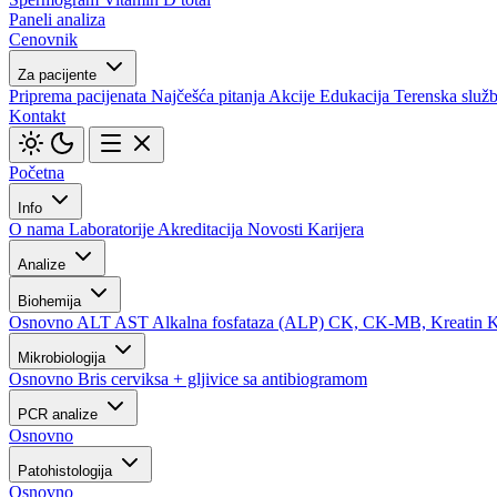
Paneli analiza
Cenovnik
Za pacijente
Priprema pacijenata
Najčešća pitanja
Akcije
Edukacija
Terenska služ
Kontakt
Početna
Info
O nama
Laboratorije
Akreditacija
Novosti
Karijera
Analize
Biohemija
Osnovno
ALT
AST
Alkalna fosfataza (ALP)
CK, CK-MB, Kreatin 
Mikrobiologija
Osnovno
Bris cerviksa + gljivice sa antibiogramom
PCR analize
Osnovno
Patohistologija
Osnovno