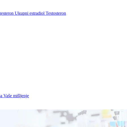
gesteron
Ukupni estradiol
Testosteron
ba
Vaše mišljenje