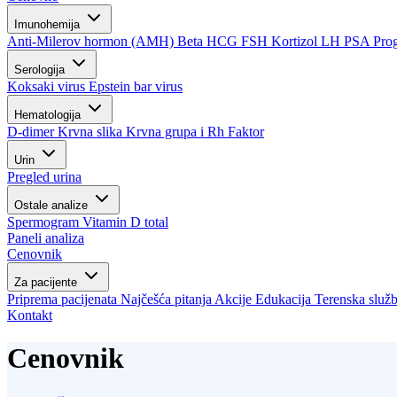
Imunohemija
Anti-Milerov hormon (AMH)
Beta HCG
FSH
Kortizol
LH
PSA
Pro
Serologija
Koksaki virus
Epstein bar virus
Hematologija
D-dimer
Krvna slika
Krvna grupa i Rh Faktor
Urin
Pregled urina
Ostale analize
Spermogram
Vitamin D total
Paneli analiza
Cenovnik
Za pacijente
Priprema pacijenata
Najčešća pitanja
Akcije
Edukacija
Terenska služ
Kontakt
Cenovnik