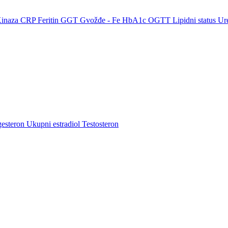
Kinaza
CRP
Feritin
GGT
Gvožđe - Fe
HbA1c
OGTT
Lipidni status
Ur
gesteron
Ukupni estradiol
Testosteron