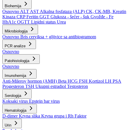
Biohemija
Osnovno
ALT
AST
Alkalna fosfataza (ALP)
CK, CK-MB, Kreatin
Kinaza
CRP
Feritin
GGT
Glukoza - šećer - šuk
Gvožđe - Fe
HbA1c
OGTT
Lipidni status
Urea
Mikrobiologija
Osnovno
Bris cerviksa + gljivice sa antibiogramom
PCR analize
Osnovno
Patohistologija
Osnovno
Imunohemija
Anti-Milerov hormon (AMH)
Beta HCG
FSH
Kortizol
LH
PSA
Progesteron
TSH
Ukupni estradiol
Testosteron
Serologija
Koksaki virus
Epstein bar virus
Hematologija
D-dimer
Krvna slika
Krvna grupa i Rh Faktor
Urin