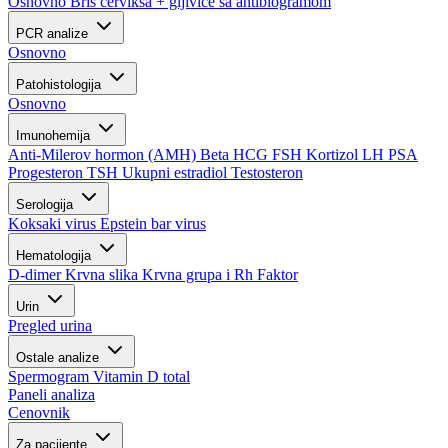
Osnovno
Bris cerviksa + gljivice sa antibiogramom
PCR analize
Osnovno
Patohistologija
Osnovno
Imunohemija
Anti-Milerov hormon (AMH)
Beta HCG
FSH
Kortizol
LH
PSA
Progesteron
TSH
Ukupni estradiol
Testosteron
Serologija
Koksaki virus
Epstein bar virus
Hematologija
D-dimer
Krvna slika
Krvna grupa i Rh Faktor
Urin
Pregled urina
Ostale analize
Spermogram
Vitamin D total
Paneli analiza
Cenovnik
Za pacijente