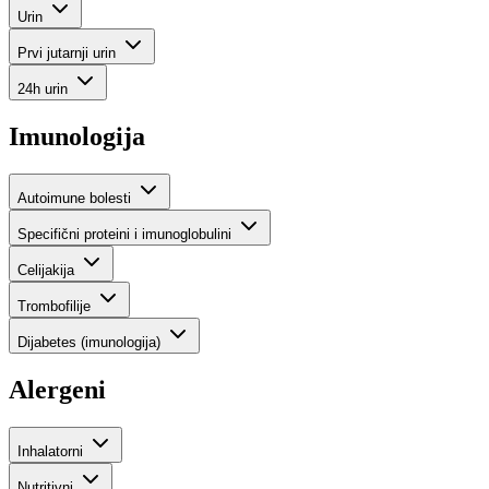
Urin
Prvi jutarnji urin
24h urin
Imunologija
Autoimune bolesti
Specifični proteini i imunoglobulini
Celijakija
Trombofilije
Dijabetes (imunologija)
Alergeni
Inhalatorni
Nutritivni