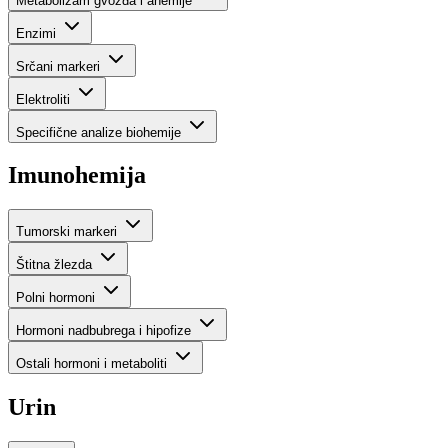
Metabolizam gvožđa i anemije
Enzimi
Srčani markeri
Elektroliti
Specifične analize biohemije
Imunohemija
Tumorski markeri
Štitna žlezda
Polni hormoni
Hormoni nadbubrega i hipofize
Ostali hormoni i metaboliti
Urin