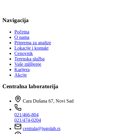
Navigacija
Početna
O nama
Priprema za analize
Lokacije i kontakt
Cenovnik
Terenska služba
Vaše mišljenje
Karijera
Akcije
Centralna laboratorija
Cara Dušana 67, Novi Sad
021/466-804
021/474-0204
centrala@jugolab.rs