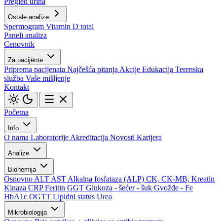
Pregled urina
Ostale analize
Spermogram
Vitamin D total
Paneli analiza
Cenovnik
Za pacijente
Priprema pacijenata
Najčešća pitanja
Akcije
Edukacija
Terenska
služba
Vaše mišljenje
Kontakt
Početna
Info
O nama
Laboratorije
Akreditacija
Novosti
Karijera
Analize
Biohemija
Osnovno
ALT
AST
Alkalna fosfataza (ALP)
CK, CK-MB, Kreatin
Kinaza
CRP
Feritin
GGT
Glukoza - šećer - šuk
Gvožđe - Fe
HbA1c
OGTT
Lipidni status
Urea
Mikrobiologija