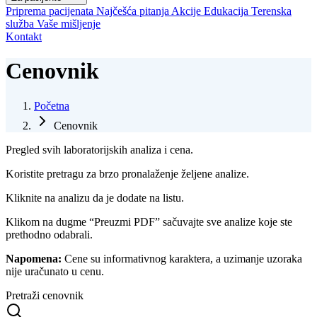
Priprema pacijenata
Najčešća pitanja
Akcije
Edukacija
Terenska
služba
Vaše mišljenje
Kontakt
Cenovnik
Početna
Cenovnik
Pregled svih laboratorijskih analiza i cena.
Koristite pretragu za brzo pronalaženje željene analize.
Kliknite na analizu da je dodate na listu.
Klikom na dugme “Preuzmi PDF” sačuvajte sve analize koje ste
prethodno odabrali.
Napomena:
Cene su informativnog karaktera, a uzimanje uzoraka
nije uračunato u cenu.
Pretraži cenovnik