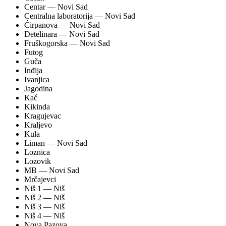
Centar
— Novi Sad
Centralna laboratorija
— Novi Sad
Ćirpanova
— Novi Sad
Detelinara
— Novi Sad
Fruškogorska
— Novi Sad
Futog
Guča
Inđija
Ivanjica
Jagodina
Kać
Kikinda
Kragujevac
Kraljevo
Kula
Liman
— Novi Sad
Loznica
Lozovik
MB
— Novi Sad
Mrčajevci
Niš 1
— Niš
Niš 2
— Niš
Niš 3
— Niš
Niš 4
— Niš
Nova Pazova