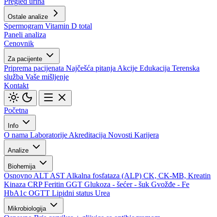
Pregled urina
Ostale analize
Spermogram
Vitamin D total
Paneli analiza
Cenovnik
Za pacijente
Priprema pacijenata
Najčešća pitanja
Akcije
Edukacija
Terenska
služba
Vaše mišljenje
Kontakt
Početna
Info
O nama
Laboratorije
Akreditacija
Novosti
Karijera
Analize
Biohemija
Osnovno
ALT
AST
Alkalna fosfataza (ALP)
CK, CK-MB, Kreatin
Kinaza
CRP
Feritin
GGT
Glukoza - šećer - šuk
Gvožđe - Fe
HbA1c
OGTT
Lipidni status
Urea
Mikrobiologija