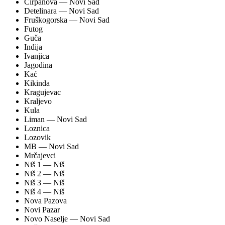
Ćirpanova
— Novi Sad
Detelinara
— Novi Sad
Fruškogorska
— Novi Sad
Futog
Guča
Inđija
Ivanjica
Jagodina
Kać
Kikinda
Kragujevac
Kraljevo
Kula
Liman
— Novi Sad
Loznica
Lozovik
MB
— Novi Sad
Mrčajevci
Niš 1
— Niš
Niš 2
— Niš
Niš 3
— Niš
Niš 4
— Niš
Nova Pazova
Novi Pazar
Novo Naselje
— Novi Sad