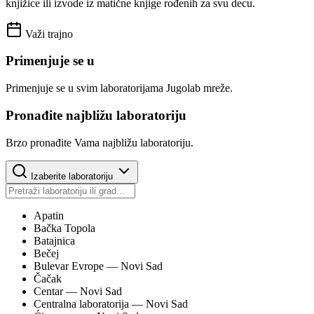
knjižice ili izvode iz matične knjige rođenih za svu decu.
Važi trajno
Primenjuje se u
Primenjuje se u svim laboratorijama Jugolab mreže.
Pronađite najbližu laboratoriju
Brzo pronađite Vama najbližu laboratoriju.
Izaberite laboratoriju
Apatin
Bačka Topola
Batajnica
Bečej
Bulevar Evrope
— Novi Sad
Čačak
Centar
— Novi Sad
Centralna laboratorija
— Novi Sad