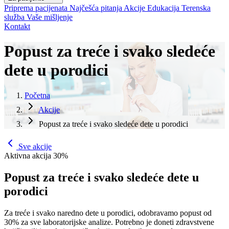
Priprema pacijenata
Najčešća pitanja
Akcije
Edukacija
Terenska
služba
Vaše mišljenje
Kontakt
Popust za treće i svako sledeće
dete u porodici
Početna
Akcije
Popust za treće i svako sledeće dete u porodici
Sve akcije
Aktivna akcija
30%
Popust za treće i svako sledeće dete u
porodici
Za treće i svako naredno dete u porodici, odobravamo popust od
30% za sve laboratorijske analize. Potrebno je doneti zdravstvene