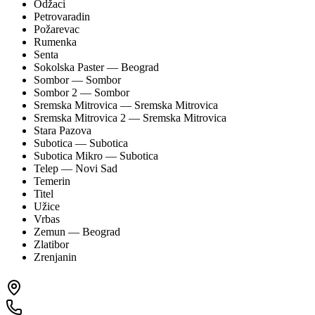
Odžaci
Petrovaradin
Požarevac
Rumenka
Senta
Sokolska Paster
— Beograd
Sombor
— Sombor
Sombor 2
— Sombor
Sremska Mitrovica
— Sremska Mitrovica
Sremska Mitrovica 2
— Sremska Mitrovica
Stara Pazova
Subotica
— Subotica
Subotica Mikro
— Subotica
Telep
— Novi Sad
Temerin
Titel
Užice
Vrbas
Zemun
— Beograd
Zlatibor
Zrenjanin