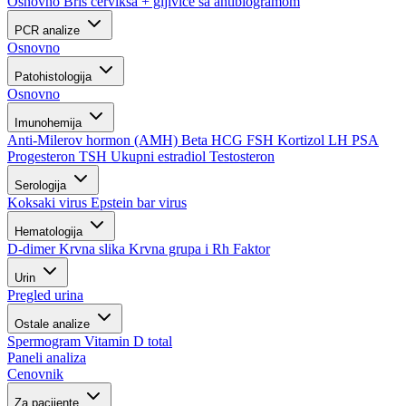
Osnovno
Bris cerviksa + gljivice sa antibiogramom
PCR analize
Osnovno
Patohistologija
Osnovno
Imunohemija
Anti-Milerov hormon (AMH)
Beta HCG
FSH
Kortizol
LH
PSA
Progesteron
TSH
Ukupni estradiol
Testosteron
Serologija
Koksaki virus
Epstein bar virus
Hematologija
D-dimer
Krvna slika
Krvna grupa i Rh Faktor
Urin
Pregled urina
Ostale analize
Spermogram
Vitamin D total
Paneli analiza
Cenovnik
Za pacijente