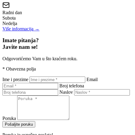
Radni dan
Subota
Nedelja
Više informacija →
Imate pitanja?
Javite nam se!
Odgovorićemo Vam u što kraćem roku.
*
Obavezna polja
Ime i prezime
Email
Broj telefona
Naslov
Poruka
Pošaljite poruku
Poruka je uspešno poslata!