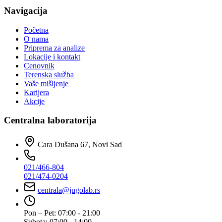
Navigacija
Početna
O nama
Priprema za analize
Lokacije i kontakt
Cenovnik
Terenska služba
Vaše mišljenje
Karijera
Akcije
Centralna laboratorija
Cara Dušana 67, Novi Sad
021/466-804
021/474-0204
centrala@jugolab.rs
Pon – Pet:
07:00 - 21:00
Subota:
07:00 - 14:00