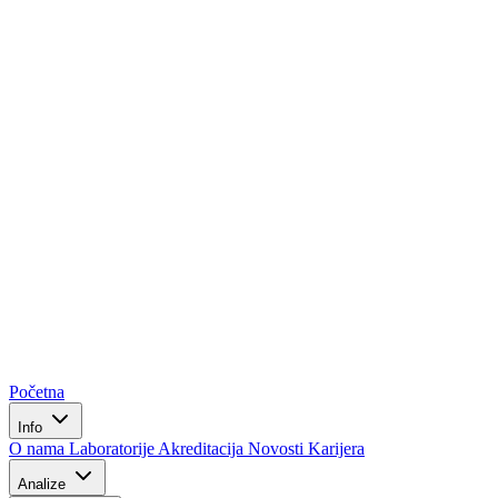
Početna
Info
O nama
Laboratorije
Akreditacija
Novosti
Karijera
Analize