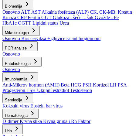
Biohemija
Osnovno
ALT
AST
Alkalna fosfataza (ALP)
CK, CK-MB, Kreatin
Kinaza
CRP
Feritin
GGT
Glukoza - šećer - šuk
Gvožđe - Fe
HbA1c
OGTT
Lipidni status
Urea
Mikrobiologija
Osnovno
Bris cerviksa + gljivice sa antibiogramom
PCR analize
Osnovno
Patohistologija
Osnovno
Imunohemija
Anti-Milerov hormon (AMH)
Beta HCG
FSH
Kortizol
LH
PSA
Progesteron
TSH
Ukupni estradiol
Testosteron
Serologija
Koksaki virus
Epstein bar virus
Hematologija
D-dimer
Krvna slika
Krvna grupa i Rh Faktor
Urin