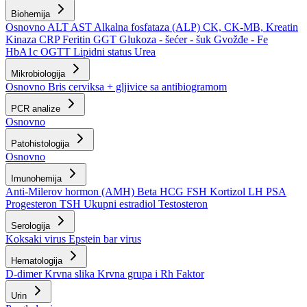
Biohemija
Osnovno
ALT
AST
Alkalna fosfataza (ALP)
CK, CK-MB, Kreatin
Kinaza
CRP
Feritin
GGT
Glukoza - šećer - šuk
Gvožđe - Fe
HbA1c
OGTT
Lipidni status
Urea
Mikrobiologija
Osnovno
Bris cerviksa + gljivice sa antibiogramom
PCR analize
Osnovno
Patohistologija
Osnovno
Imunohemija
Anti-Milerov hormon (AMH)
Beta HCG
FSH
Kortizol
LH
PSA
Progesteron
TSH
Ukupni estradiol
Testosteron
Serologija
Koksaki virus
Epstein bar virus
Hematologija
D-dimer
Krvna slika
Krvna grupa i Rh Faktor
Urin