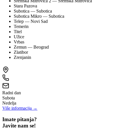
Sremska Mitrovica 2
— Sremska Mitrovica
Stara Pazova
Subotica
— Subotica
Subotica Mikro
— Subotica
Telep
— Novi Sad
Temerin
Titel
Užice
Vrbas
Zemun
— Beograd
Zlatibor
Zrenjanin
Radni dan
Subota
Nedelja
Više informacija →
Imate pitanja?
Javite nam se!