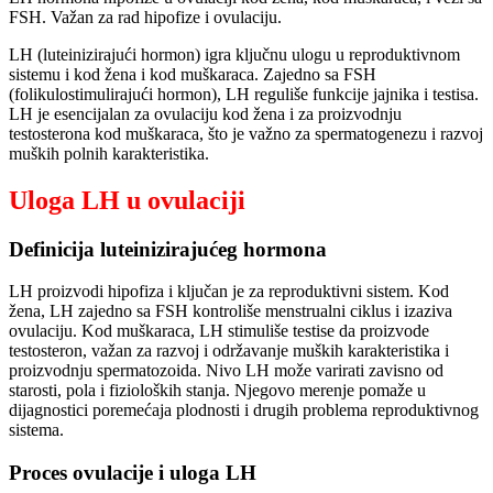
FSH. Važan za rad hipofize i ovulaciju.
LH (luteinizirajući hormon) igra ključnu ulogu u reproduktivnom
sistemu i kod žena i kod muškaraca. Zajedno sa FSH
(folikulostimulirajući hormon), LH reguliše funkcije jajnika i testisa.
LH je esencijalan za ovulaciju kod žena i za proizvodnju
testosterona kod muškaraca, što je važno za spermatogenezu i razvoj
muških polnih karakteristika.
Uloga LH u ovulaciji
Definicija luteinizirajućeg hormona
LH proizvodi hipofiza i ključan je za reproduktivni sistem. Kod
žena, LH zajedno sa FSH kontroliše menstrualni ciklus i izaziva
ovulaciju. Kod muškaraca, LH stimuliše testise da proizvode
testosteron, važan za razvoj i održavanje muških karakteristika i
proizvodnju spermatozoida. Nivo LH može varirati zavisno od
starosti, pola i fizioloških stanja. Njegovo merenje pomaže u
dijagnostici poremećaja plodnosti i drugih problema reproduktivnog
sistema.
Proces ovulacije i uloga LH