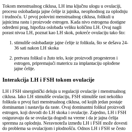
Tokom menstrualnog ciklusa, LH ima ključnu ulogu u ovulaciji,
procesu oslobađanja jajne ćelije iz jajnika, neophodnog za oplodnju
i trudnoću. U prvoj polovini menstrualnog ciklusa, folikuli u
jajnicima rastu i proizvode estrogen. Kada nivo estrogena dostigne
određeni prag, hipofiza oslobađa veliku količinu LH. Ovaj nagli
porast nivoa LH, poznat kao LH skok, pokreće ovulaciju tako što:
stimuliše oslobađanje jajne ćelije iz folikula, što se dešava 24-
36 sati nakon LH skoka
pretvara folikul u žuto telo, koje proizvodi progesteron i
estrogen, pripremajući matericu za implantaciju oplođene
jajne ćelije.
Interakcija LH i FSH tokom ovulacije
LH i FSH sinergistički deluju u regulaciji ovulacije i menstrualnog
ciklusa. Iako LH stimuliše ovulaciju, FSH stimuliše rast nekoliko
folikula u prvoj fazi menstrualnog ciklusa, od kojih jedan postaje
dominantan i nastavlja da raste. Ovaj dominantni folikul proizvodi
estrogen, koji dovodi do LH skoka i ovulacije. Zajedno, LH i FSH
osiguravaju da se ovulacija dogodi na vreme i da je jajna ćelija
spremna za oplodnju. Neravnoteža između LH i FSH može dovesti
do problema sa ovulacijom i plodnošću. Odnos LH i FSH se često