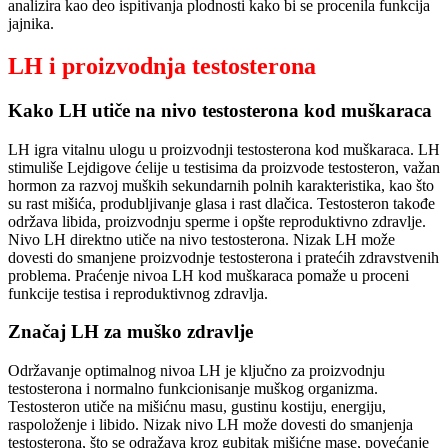
analizira kao deo ispitivanja plodnosti kako bi se procenila funkcija
jajnika.
LH i proizvodnja testosterona
Kako LH utiče na nivo testosterona kod muškaraca
LH igra vitalnu ulogu u proizvodnji testosterona kod muškaraca. LH
stimuliše Lejdigove ćelije u testisima da proizvode testosteron, važan
hormon za razvoj muških sekundarnih polnih karakteristika, kao što
su rast mišića, produbljivanje glasa i rast dlačica. Testosteron takođe
održava libida, proizvodnju sperme i opšte reproduktivno zdravlje.
Nivo LH direktno utiče na nivo testosterona. Nizak LH može
dovesti do smanjene proizvodnje testosterona i pratećih zdravstvenih
problema. Praćenje nivoa LH kod muškaraca pomaže u proceni
funkcije testisa i reproduktivnog zdravlja.
Značaj LH za muško zdravlje
Održavanje optimalnog nivoa LH je ključno za proizvodnju
testosterona i normalno funkcionisanje muškog organizma.
Testosteron utiče na mišićnu masu, gustinu kostiju, energiju,
raspoloženje i libido. Nizak nivo LH može dovesti do smanjenja
testosterona, što se odražava kroz gubitak mišićne mase, povećanje