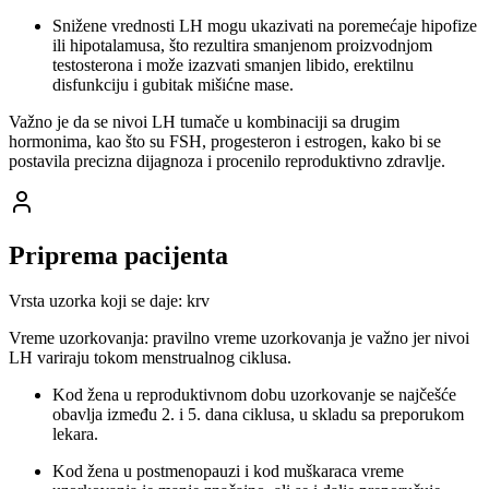
Snižene vrednosti LH mogu ukazivati na poremećaje hipofize
ili hipotalamusa, što rezultira smanjenom proizvodnjom
testosterona i može izazvati smanjen libido, erektilnu
disfunkciju i gubitak mišićne mase.
Važno je da se nivoi LH tumače u kombinaciji sa drugim
hormonima, kao što su FSH, progesteron i estrogen, kako bi se
postavila precizna dijagnoza i procenilo reproduktivno zdravlje.
Priprema pacijenta
Vrsta uzorka koji se daje: krv
Vreme uzorkovanja: pravilno vreme uzorkovanja je važno jer nivoi
LH variraju tokom menstrualnog ciklusa.
Kod žena u reproduktivnom dobu uzorkovanje se najčešće
obavlja između 2. i 5. dana ciklusa, u skladu sa preporukom
lekara.
Kod žena u postmenopauzi i kod muškaraca vreme