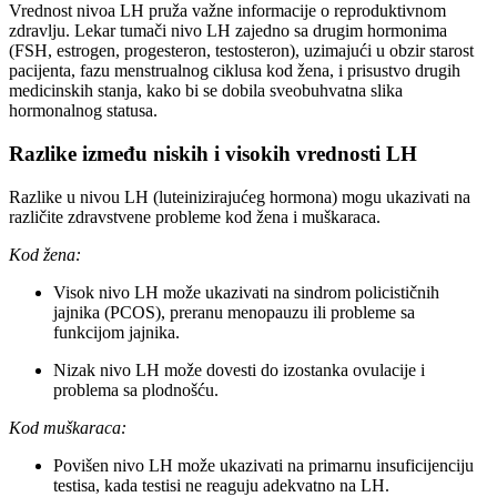
Vrednost nivoa LH pruža važne informacije o reproduktivnom
zdravlju. Lekar tumači nivo LH zajedno sa drugim hormonima
(FSH, estrogen, progesteron, testosteron), uzimajući u obzir starost
pacijenta, fazu menstrualnog ciklusa kod žena, i prisustvo drugih
medicinskih stanja, kako bi se dobila sveobuhvatna slika
hormonalnog statusa.
Razlike između niskih i visokih vrednosti LH
Razlike u nivou LH (luteinizirajućeg hormona) mogu ukazivati na
različite zdravstvene probleme kod žena i muškaraca.
Kod žena:
Visok nivo LH može ukazivati na sindrom policističnih
jajnika (PCOS), preranu menopauzu ili probleme sa
funkcijom jajnika.
Nizak nivo LH može dovesti do izostanka ovulacije i
problema sa plodnošću.
Kod muškaraca:
Povišen nivo LH može ukazivati na primarnu insuficijenciju
testisa, kada testisi ne reaguju adekvatno na LH.