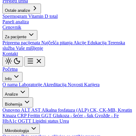
Pregled urina
Ostale analize
Spermogram
Vitamin D total
Paneli analiza
Cenovnik
Za pacijente
Priprema pacijenata
Najčešća pitanja
Akcije
Edukacija
Terenska
služba
Vaše mišljenje
Kontakt
Početna
Info
O nama
Laboratorije
Akreditacija
Novosti
Karijera
Analize
Biohemija
Osnovno
ALT
AST
Alkalna fosfataza (ALP)
CK, CK-MB, Kreatin
Kinaza
CRP
Feritin
GGT
Glukoza - šećer - šuk
Gvožđe - Fe
HbA1c
OGTT
Lipidni status
Urea
Mikrobiologija