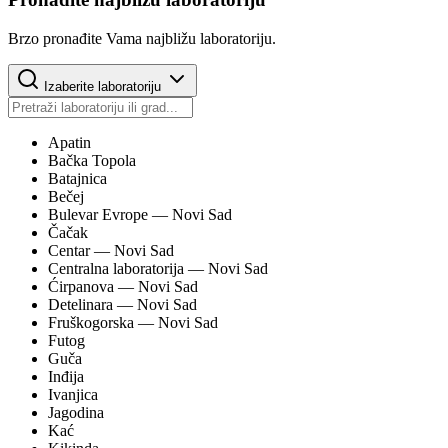
Brzo pronađite Vama najbližu laboratoriju.
Izaberite laboratoriju
Apatin
Bačka Topola
Batajnica
Bečej
Bulevar Evrope
— Novi Sad
Čačak
Centar
— Novi Sad
Centralna laboratorija
— Novi Sad
Ćirpanova
— Novi Sad
Detelinara
— Novi Sad
Fruškogorska
— Novi Sad
Futog
Guča
Inđija
Ivanjica
Jagodina
Kać