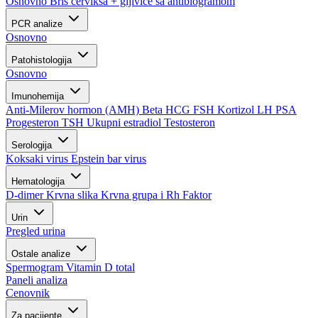
Osnovno
Bris cerviksa + gljivice sa antibiogramom
PCR analize
Osnovno
Patohistologija
Osnovno
Imunohemija
Anti-Milerov hormon (AMH)
Beta HCG
FSH
Kortizol
LH
PSA
Progesteron
TSH
Ukupni estradiol
Testosteron
Serologija
Koksaki virus
Epstein bar virus
Hematologija
D-dimer
Krvna slika
Krvna grupa i Rh Faktor
Urin
Pregled urina
Ostale analize
Spermogram
Vitamin D total
Paneli analiza
Cenovnik
Za pacijente