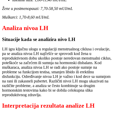
Žene u postmenopauzi: 7,70-58,50 mUI/mL
Muškarci: 1,70-8,60 mUI/mL
Analiza nivoa LH
Situacije kada se analizira nivo LH
LH igra ključnu ulogu u regulaciji menstrualnog ciklusa i ovulacije,
pa se analiza nivoa LH najčešće se sprovodi kod žena u
reproduktivnom dobu ukoliko postoje neredovan menstrualni ciklus,
poteškoće sa začećem ili sumnja na hormonski disbalans. Kod
muškaraca, analiza nivoa LH se radi ako postoje sumnje na
probleme sa funkcijom testisa, smanjen libido ili erektilnu
disfunkciju. Određivanje nivoa LH je važno i kod dece sa sumnjom
na rani ili zakasneli pubertet. Različiti nivoi LH mogu ukazivati na
različite probleme, a analiza se često kombinuje sa drugim
hormonskim testovima kako bi se dobila celokupna slika
reproduktivnog zdravlja.
Interpretacija rezultata analize LH