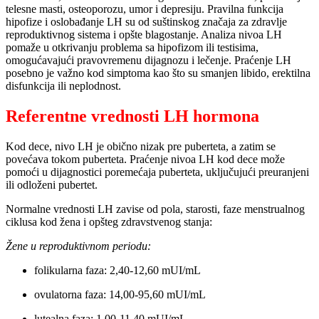
telesne masti, osteoporozu, umor i depresiju. Pravilna funkcija
hipofize i oslobađanje LH su od suštinskog značaja za zdravlje
reproduktivnog sistema i opšte blagostanje. Analiza nivoa LH
pomaže u otkrivanju problema sa hipofizom ili testisima,
omogućavajući pravovremenu dijagnozu i lečenje. Praćenje LH
posebno je važno kod simptoma kao što su smanjen libido, erektilna
disfunkcija ili neplodnost.
Referentne vrednosti LH hormona
Kod dece, nivo LH je obično nizak pre puberteta, a zatim se
povećava tokom puberteta. Praćenje nivoa LH kod dece može
pomoći u dijagnostici poremećaja puberteta, uključujući preuranjeni
ili odloženi pubertet.
Normalne vrednosti LH zavise od pola, starosti, faze menstrualnog
ciklusa kod žena i opšteg zdravstvenog stanja:
Žene u reproduktivnom periodu:
folikularna faza: 2,40-12,60 mUI/mL
ovulatorna faza: 14,00-95,60 mUI/mL
lutealna faza: 1,00-11,40 mUI/mL