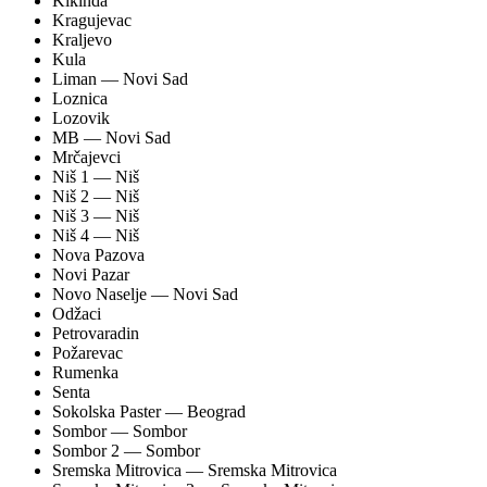
Kikinda
Kragujevac
Kraljevo
Kula
Liman
— Novi Sad
Loznica
Lozovik
MB
— Novi Sad
Mrčajevci
Niš 1
— Niš
Niš 2
— Niš
Niš 3
— Niš
Niš 4
— Niš
Nova Pazova
Novi Pazar
Novo Naselje
— Novi Sad
Odžaci
Petrovaradin
Požarevac
Rumenka
Senta
Sokolska Paster
— Beograd
Sombor
— Sombor
Sombor 2
— Sombor
Sremska Mitrovica
— Sremska Mitrovica