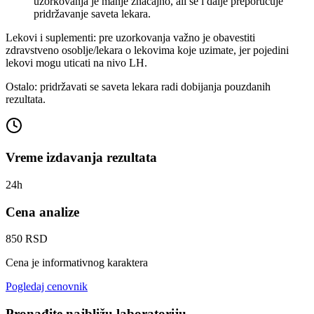
uzorkovanja je manje značajno, ali se i dalje preporučuje
pridržavanje saveta lekara.
Lekovi i suplementi: pre uzorkovanja važno je obavestiti
zdravstveno osoblje/lekara o lekovima koje uzimate, jer pojedini
lekovi mogu uticati na nivo LH.
Ostalo: pridržavati se saveta lekara radi dobijanja pouzdanih
rezultata.
Vreme izdavanja rezultata
24h
Cena analize
850 RSD
Cena je informativnog karaktera
Pogledaj cenovnik
Pronađite najbližu laboratoriju