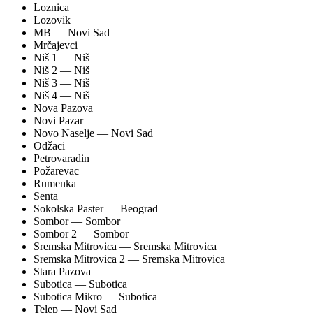
Loznica
Lozovik
MB
— Novi Sad
Mrčajevci
Niš 1
— Niš
Niš 2
— Niš
Niš 3
— Niš
Niš 4
— Niš
Nova Pazova
Novi Pazar
Novo Naselje
— Novi Sad
Odžaci
Petrovaradin
Požarevac
Rumenka
Senta
Sokolska Paster
— Beograd
Sombor
— Sombor
Sombor 2
— Sombor
Sremska Mitrovica
— Sremska Mitrovica
Sremska Mitrovica 2
— Sremska Mitrovica
Stara Pazova
Subotica
— Subotica
Subotica Mikro
— Subotica
Telep
— Novi Sad