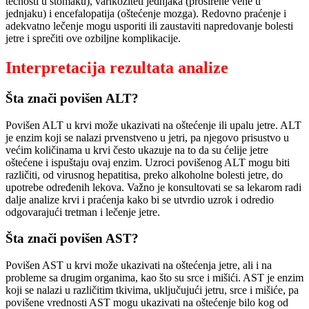
tečnosti u stomaku), varikoziteti jednjaka (proširene vene u
jednjaku) i encefalopatija (oštećenje mozga). Redovno praćenje i
adekvatno lečenje mogu usporiti ili zaustaviti napredovanje bolesti
jetre i sprečiti ove ozbiljne komplikacije.
Interpretacija rezultata analize
Šta znači povišen ALT?
Povišen ALT u krvi može ukazivati na oštećenje ili upalu jetre. ALT
je enzim koji se nalazi prvenstveno u jetri, pa njegovo prisustvo u
većim količinama u krvi često ukazuje na to da su ćelije jetre
oštećene i ispuštaju ovaj enzim. Uzroci povišenog ALT mogu biti
različiti, od virusnog hepatitisa, preko alkoholne bolesti jetre, do
upotrebe određenih lekova. Važno je konsultovati se sa lekarom radi
dalje analize krvi i praćenja kako bi se utvrdio uzrok i odredio
odgovarajući tretman i lečenje jetre.
Šta znači povišen AST?
Povišen AST u krvi može ukazivati na oštećenja jetre, ali i na
probleme sa drugim organima, kao što su srce i mišići. AST je enzim
koji se nalazi u različitim tkivima, uključujući jetru, srce i mišiće, pa
povišene vrednosti AST mogu ukazivati na oštećenje bilo kog od