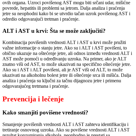
ovih organa. Uzroci povišenog AST mogu biti srčani udar, mišićne
povrede, hepatitis ili problemi sa jetrom. Dalja analiza i praćenja
jetre su neophodni kako bi se utvrdio tačan uzrok povišenog AST i
odredio odgovarajući tretman i praćenje.
ALT i AST u krvi: Šta se može zaključiti?
Kombinacija povišenih vrednosti ALT i AST u krvi može pružiti
važne informacije o stanju jetre. Ako su i ALT i AST povišeni, to
obično ukazuje na oštećenje jetre, ali odnos između vrednosti ALT i
AST može pomoći u određivanju uzroka. Na primer, ako je ALT
znatno viši od AST, to može ukazivati na specifično oštećenje jetre.
Ako su i AST i ALT povišeni, ali je AST viši od ALT, to može
ukazivati na alkoholnu bolest jetre ili oštećenje srca ili mišića. Dalja
analiza i praćenja su ključni za tačnu dijagnozu jetre i primenu
odgovarajućeg tretmana i praćenje.
Prevencija i lečenje
Kako smanjiti povišene vrednosti?
Smanjenje povišenih vrednosti ALT i AST zahteva identifikaciju i
tretiranje osnovnog uzroka. Ako su povišene vrednosti ALT i AST
rezultat konzumiranja alkohola, neophodno je prestati sa