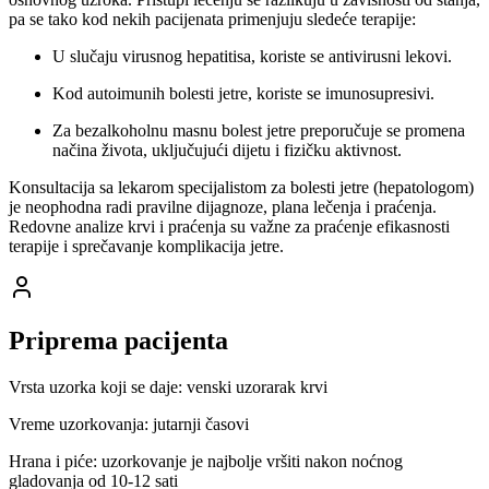
pa se tako kod nekih pacijenata primenjuju sledeće terapije:
U slučaju virusnog hepatitisa, koriste se antivirusni lekovi.
Kod autoimunih bolesti jetre, koriste se imunosupresivi.
Za bezalkoholnu masnu bolest jetre preporučuje se promena
načina života, uključujući dijetu i fizičku aktivnost.
Konsultacija sa lekarom specijalistom za bolesti jetre (hepatologom)
je neophodna radi pravilne dijagnoze, plana lečenja i praćenja.
Redovne analize krvi i praćenja su važne za praćenje efikasnosti
terapije i sprečavanje komplikacija jetre.
Priprema pacijenta
Vrsta uzorka koji se daje: venski uzorarak krvi
Vreme uzorkovanja: jutarnji časovi
Hrana i piće: uzorkovanje je najbolje vršiti nakon noćnog
gladovanja od 10-12 sati