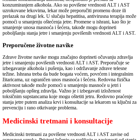
konzumiranjem alkohola. Ako su povišene vrednosti ALT i AST
uzrokovane lekovima, lekar može preporučiti promenu doze ili
prelazak na drugi lek. U slučaju hepatitisa, antivirusna terapija može
pomoći u smanjenju oštećenja jetre. Promene u ishrani, kao što je
smanjenje unosa masnoća i šećera, takođe mogu doprineti
poboljšanju stanja jetre i smanjenju povišenih vrednosti ALT i AST.
Preporučene životne navike
Zdrave životne navike mogu značajno doprineti očuvanju zdravlja
jetre i smanjenju povišenih vrednosti ALT i AST. Preporučuje se
izbegavanje alkohola i pušenja, kao i održavanje zdrave telesne
težine. Ishrana treba da bude bogata voćem, povrćem i integralnim
žitaricama, uz ograničen unos masnoća i šećera. Redovna fizička
aktivnost takođe može pomoći u smanjenju masnoće u jetri i
poboljšanju opšteg zdravlja. Važno je i izbegavati izloženost
toksičnim supstancama koje mogu oštetiti jetru. Redovno praćenje
stanja jetre putem analiza krvi i konsultacije sa lekarom su ključni za
prevenciju i rano otkrivanje problema.
Medicinski tretmani i konsultacije
Medicinski tretmani za povišene vrednosti ALT i AST zavise od
osnovnog uzroka. Pristupi lečenju se razlikuju u zavisnosti od stanja,