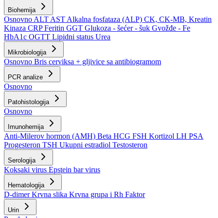
Biohemija
Osnovno
ALT
AST
Alkalna fosfataza (ALP)
CK, CK-MB, Kreatin
Kinaza
CRP
Feritin
GGT
Glukoza - šećer - šuk
Gvožđe - Fe
HbA1c
OGTT
Lipidni status
Urea
Mikrobiologija
Osnovno
Bris cerviksa + gljivice sa antibiogramom
PCR analize
Osnovno
Patohistologija
Osnovno
Imunohemija
Anti-Milerov hormon (AMH)
Beta HCG
FSH
Kortizol
LH
PSA
Progesteron
TSH
Ukupni estradiol
Testosteron
Serologija
Koksaki virus
Epstein bar virus
Hematologija
D-dimer
Krvna slika
Krvna grupa i Rh Faktor
Urin