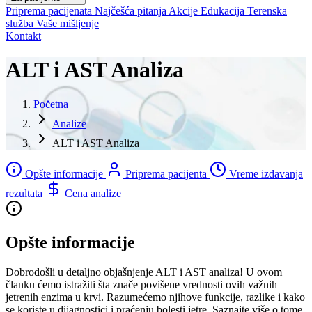
Priprema pacijenata
Najčešća pitanja
Akcije
Edukacija
Terenska
služba
Vaše mišljenje
Kontakt
ALT i AST Analiza
Početna
Analize
ALT i AST Analiza
Opšte informacije
Priprema pacijenta
Vreme izdavanja
rezultata
Cena analize
Opšte informacije
Dobrodošli u detaljno objašnjenje ALT i AST analiza! U ovom
članku ćemo istražiti šta znače povišene vrednosti ovih važnih
jetrenih enzima u krvi. Razumećemo njihove funkcije, razlike i kako
se koriste u dijagnostici i praćenju bolesti jetre. Saznajte više o tome