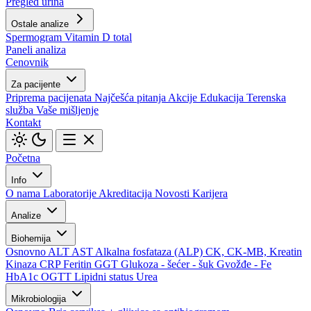
Pregled urina
Ostale analize
Spermogram
Vitamin D total
Paneli analiza
Cenovnik
Za pacijente
Priprema pacijenata
Najčešća pitanja
Akcije
Edukacija
Terenska
služba
Vaše mišljenje
Kontakt
Početna
Info
O nama
Laboratorije
Akreditacija
Novosti
Karijera
Analize
Biohemija
Osnovno
ALT
AST
Alkalna fosfataza (ALP)
CK, CK-MB, Kreatin
Kinaza
CRP
Feritin
GGT
Glukoza - šećer - šuk
Gvožđe - Fe
HbA1c
OGTT
Lipidni status
Urea
Mikrobiologija