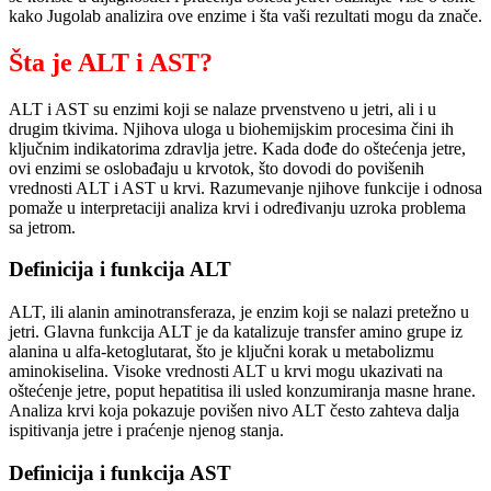
kako Jugolab analizira ove enzime i šta vaši rezultati mogu da znače.
Šta je ALT i AST?
ALT i AST su enzimi koji se nalaze prvenstveno u jetri, ali i u
drugim tkivima. Njihova uloga u biohemijskim procesima čini ih
ključnim indikatorima zdravlja jetre. Kada dođe do oštećenja jetre,
ovi enzimi se oslobađaju u krvotok, što dovodi do povišenih
vrednosti ALT i AST u krvi. Razumevanje njihove funkcije i odnosa
pomaže u interpretaciji analiza krvi i određivanju uzroka problema
sa jetrom.
Definicija i funkcija ALT
ALT, ili alanin aminotransferaza, je enzim koji se nalazi pretežno u
jetri. Glavna funkcija ALT je da katalizuje transfer amino grupe iz
alanina u alfa-ketoglutarat, što je ključni korak u metabolizmu
aminokiselina. Visoke vrednosti ALT u krvi mogu ukazivati na
oštećenje jetre, poput hepatitisa ili usled konzumiranja masne hrane.
Analiza krvi koja pokazuje povišen nivo ALT često zahteva dalja
ispitivanja jetre i praćenje njenog stanja.
Definicija i funkcija AST