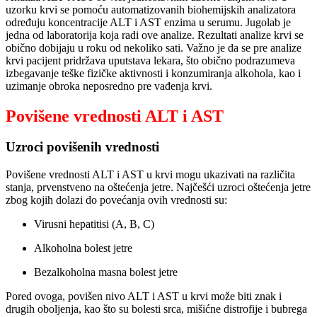
uzorku krvi se pomoću automatizovanih biohemijskih analizatora
određuju koncentracije ALT i AST enzima u serumu. Jugolab je
jedna od laboratorija koja radi ove analize. Rezultati analize krvi se
obično dobijaju u roku od nekoliko sati. Važno je da se pre analize
krvi pacijent pridržava uputstava lekara, što obično podrazumeva
izbegavanje teške fizičke aktivnosti i konzumiranja alkohola, kao i
uzimanje obroka neposredno pre vađenja krvi.
Povišene vrednosti ALT i AST
Uzroci povišenih vrednosti
Povišene vrednosti ALT i AST u krvi mogu ukazivati na različita
stanja, prvenstveno na oštećenja jetre. Najčešći uzroci oštećenja jetre
zbog kojih dolazi do povećanja ovih vrednosti su:
Virusni hepatitisi (A, B, C)
Alkoholna bolest jetre
Bezalkoholna masna bolest jetre
Pored ovoga, povišen nivo ALT i AST u krvi može biti znak i
drugih oboljenja, kao što su bolesti srca, mišićne distrofije i bubrega