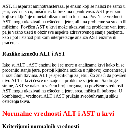
AST, ili aspartat aminotransferaza, je enzim koji se nalazi ne samo u
jetri, već i u srcu, mišićima, bubrezima i pankreasu. AST je enzim
koji se uključuje u metabolizam amino kiselina. Povišene vrednosti
AST mogu ukazivati na oštećenja jetre, ali i na probleme sa srcem ili
mišićima. Povišen AST u krvi može ukazivati na probleme van jetre,
pa je važno uzeti u obzir sve aspekte zdravstvenog stanja pacijenta,
kao i pol i starost prilikom interpretacije analiza AST enzima ili
praćenja.
Razlike između ALT i AST
Iako su ALT i AST enzimi koji se mere u analizama krvi kako bi se
procenilo stanje jetre, postoji ključna razlika u njihovoj koncentraciji
u različitim tkivima. ALT je specifičniji za jetru, što znači da povišen
nivo ALT u krvi češće ukazuje na probleme sa jetrom. Sa druge
strane, AST se nalazi u većem broju organa, pa povišene vrednosti
AST mogu ukazivati na oštećenja jetre, srca, mišića ili bubrega. U
kombinaciji, vrednosti ALT i AST pružaju sveobuhvatniju sliku
oštećenja tkiva.
Normalne vrednosti ALT i AST u krvi
Kriterijumi normalnih vrednosti