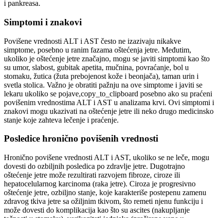
i pankreasa.
Simptomi i znakovi
Povišene vrednosti ALT i AST često ne izazivaju nikakve
simptome, posebno u ranim fazama oštećenja jetre. Međutim,
ukoliko je oštećenje jetre značajno, mogu se javiti simptomi kao što
su umor, slabost, gubitak apetita, mučnina, povraćanje, bol u
stomaku, žutica (žuta prebojenost kože i beonjača), taman urin i
svetla stolica. Važno je obratiti pažnju na ove simptome i javiti se
lekaru ukoliko se pojave,copy_to_clipboard posebno ako su praćeni
povišenim vrednostima ALT i AST u analizama krvi. Ovi simptomi i
znakovi mogu ukazivati na oštećenje jetre ili neko drugo medicinsko
stanje koje zahteva lečenje i praćenje.
Posledice hronično povišenih vrednosti
Hronično povišene vrednosti ALT i AST, ukoliko se ne leče, mogu
dovesti do ozbiljnih posledica po zdravlje jetre. Dugotrajno
oštećenje jetre može rezultirati razvojem fibroze, ciroze ili
hepatocelularnog karcinoma (raka jetre). Ciroza je progresivno
oštećenje jetre, ozbiljno stanje, koje karakteriše postepenu zamenu
zdravog tkiva jetre sa ožiljnim tkivom, što remeti njenu funkciju i
može dovesti do komplikacija kao što su ascites (nakupljanje