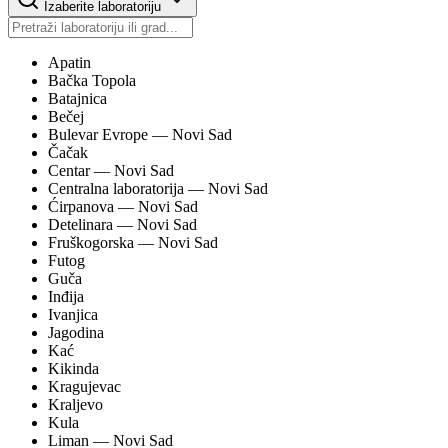
Izaberite laboratoriju
Apatin
Bačka Topola
Batajnica
Bečej
Bulevar Evrope
— Novi Sad
Čačak
Centar
— Novi Sad
Centralna laboratorija
— Novi Sad
Ćirpanova
— Novi Sad
Detelinara
— Novi Sad
Fruškogorska
— Novi Sad
Futog
Guča
Inđija
Ivanjica
Jagodina
Kać
Kikinda
Kragujevac
Kraljevo
Kula
Liman
— Novi Sad