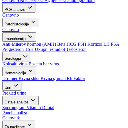
Osnovno
Bris cerviksa + gljivice sa antibiogramom
PCR analize
Osnovno
Patohistologija
Osnovno
Imunohemija
Anti-Milerov hormon (AMH)
Beta HCG
FSH
Kortizol
LH
PSA
Progesteron
TSH
Ukupni estradiol
Testosteron
Serologija
Koksaki virus
Epstein bar virus
Hematologija
D-dimer
Krvna slika
Krvna grupa i Rh Faktor
Urin
Pregled urina
Ostale analize
Spermogram
Vitamin D total
Paneli analiza
Cenovnik
Za pacijente