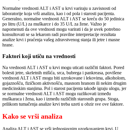
Normalne vrednosti ALT i AST u krvi variraju u zavisnosti od
laboratorije koja vrši analizu, kao i od pola i starosti pacijenta.
Generalno, normalne vrednosti ALT i AST se kreću do 50 jedinica
po litru (U/L) za muškarce i do 35 U/L za žene. Važno je
napomenuti da ove vrednosti mogu varirati i da je uvek potrebno
konsultovati se sa lekarom radi pravilne interpretacije rezultata
analize krvi i praćenja vašeg zdravstvenog stanja ili jetre i masne
hrane.
Faktori koji utiču na vrednosti
Na vrednosti ALT i AST u krvi mogu uticati različiti faktori. Pored
bolesti jetre, skeletnih mišića, srca, bubrega i pankreasa, povišene
vrednosti ALT i AST mogu biti uzrokovane i lekovima, alkoholom,
gojaznošću, fizičkom aktivnošću, masnom hranom ili nekim drugim
medicinskim stanjima. Pol i starost pacijenta takođe igraju ulogu, jer
se normalne vrednosti ALT i AST mogu razlikovati između
muškaraca i žena, kao i između različitih starosnih grupa. Stoga,
prilikom tumačenja analize krvi treba uzeti u obzir sve ove faktore.
Kako se vrši analiza
Analiza ALT i AST se vrši jednostavnim uzorkovanjem krvi. U