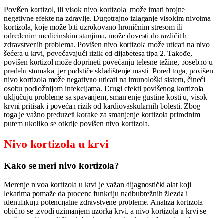
Povišen kortizol, ili visok nivo kortizola, može imati brojne
negativne efekte na zdravlje. Dugotrajno izlaganje visokim nivoima
kortizola, koje može biti uzrokovano hroničnim stresom ili
određenim medicinskim stanjima, može dovesti do različitih
zdravstvenih problema. Povišen nivo kortizola može uticati na nivo
šećera u krvi, povećavajući rizik od dijabetesa tipa 2. Takođe,
povišen kortizol može doprineti povećanju telesne težine, posebno u
predelu stomaka, jer podstiče skladištenje masti. Pored toga, povišen
nivo kortizola može negativno uticati na imunološki sistem, čineći
osobu podložnijom infekcijama. Drugi efekti povišenog kortizola
uključuju probleme sa spavanjem, smanjenje gustine kostiju, visok
krvni pritisak i povećan rizik od kardiovaskularnih bolesti. Zbog
toga je važno preduzeti korake za smanjenje kortizola prirodnim
putem ukoliko se otkrije povišen nivo kortizola.
Nivo kortizola u krvi
Kako se meri nivo kortizola?
Merenje nivoa kortizola u krvi je važan dijagnostički alat koji
lekarima pomaže da procene funkciju nadbubrežnih žlezda i
identifikuju potencijalne zdravstvene probleme. Analiza kortizola
obično se izvodi uzimanjem uzorka krvi, a nivo kortizola u krvi se