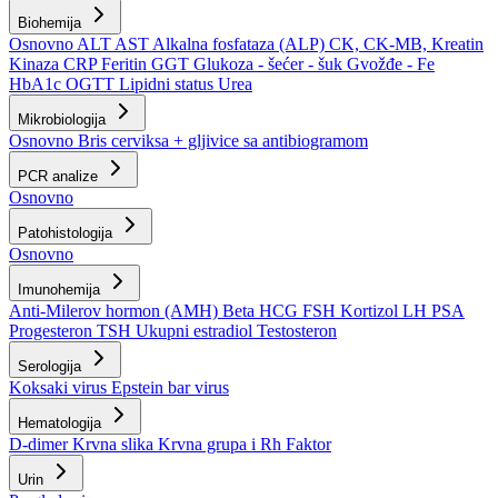
Biohemija
Osnovno
ALT
AST
Alkalna fosfataza (ALP)
CK, CK-MB, Kreatin
Kinaza
CRP
Feritin
GGT
Glukoza - šećer - šuk
Gvožđe - Fe
HbA1c
OGTT
Lipidni status
Urea
Mikrobiologija
Osnovno
Bris cerviksa + gljivice sa antibiogramom
PCR analize
Osnovno
Patohistologija
Osnovno
Imunohemija
Anti-Milerov hormon (AMH)
Beta HCG
FSH
Kortizol
LH
PSA
Progesteron
TSH
Ukupni estradiol
Testosteron
Serologija
Koksaki virus
Epstein bar virus
Hematologija
D-dimer
Krvna slika
Krvna grupa i Rh Faktor
Urin