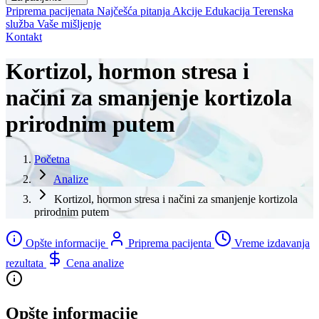
Priprema pacijenata
Najčešća pitanja
Akcije
Edukacija
Terenska
služba
Vaše mišljenje
Kontakt
Kortizol, hormon stresa i
načini za smanjenje kortizola
prirodnim putem
Početna
Analize
Kortizol, hormon stresa i načini za smanjenje kortizola
prirodnim putem
Opšte informacije
Priprema pacijenta
Vreme izdavanja
rezultata
Cena analize
Opšte informacije