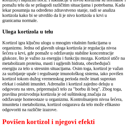
pomažu telu da se prilagodi različitim situacijama i potrebama. Kada
lekar posumnja na određeno zdravstveno stanje, radi se analiza
kortizola kako bi se utvrdilo da li je nivo kortizola u krvi u
granicama normale.
Uloga kortizola u telu
Kortizol igra ključnu ulogu u mnogim vitalnim funkcijama u
organizmu. Jedna od glavnih uloga kortizola je regulacija nivoa
šećera u krvi, gde pomaže u održavanju stabilne koncentracije
glukoze, što je važno za energiju i funkciju mozga. Kortizol utiče na
metabolizam proteina, masti i ugljenih hidrata, obezbeđujući
energiju za telo u stresnim situacijama. Osim toga, kortizol je važan
za suzbijanje upale i regulisanje imunološkog sistema, iako povišen
kortizol tokom dužeg vremenskog perioda može imati suprotan
efekat i oslabiti imunitet. Adrenalin i kortizol zajedno deluju u
odgovoru na stres, pripremajući telo za "borbu ili beg". Zbog toga,
pravilna proizvodnja kortizola je od suštinskog značaja za
održavanje homeostaze u organizmu. Kontrolisanjem nivoa šećera,
imuniteta i metabolizma, kortizol osigurava da telo može efikasno
odgovoriti na različite izazove.
Povišen kortizol i njegovi efekti