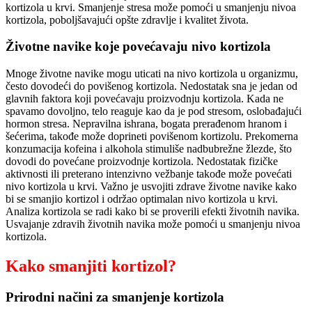
kortizola u krvi. Smanjenje stresa može pomoći u smanjenju nivoa
kortizola, poboljšavajući opšte zdravlje i kvalitet života.
Životne navike koje povećavaju nivo kortizola
Mnoge životne navike mogu uticati na nivo kortizola u organizmu,
često dovodeći do povišenog kortizola. Nedostatak sna je jedan od
glavnih faktora koji povećavaju proizvodnju kortizola. Kada ne
spavamo dovoljno, telo reaguje kao da je pod stresom, oslobađajući
hormon stresa. Nepravilna ishrana, bogata prerađenom hranom i
šećerima, takođe može doprineti povišenom kortizolu. Prekomerna
konzumacija kofeina i alkohola stimuliše nadbubrežne žlezde, što
dovodi do povećane proizvodnje kortizola. Nedostatak fizičke
aktivnosti ili preterano intenzivno vežbanje takođe može povećati
nivo kortizola u krvi. Važno je usvojiti zdrave životne navike kako
bi se smanjio kortizol i održao optimalan nivo kortizola u krvi.
Analiza kortizola se radi kako bi se proverili efekti životnih navika.
Usvajanje zdravih životnih navika može pomoći u smanjenju nivoa
kortizola.
Kako smanjiti kortizol?
Prirodni načini za smanjenje kortizola