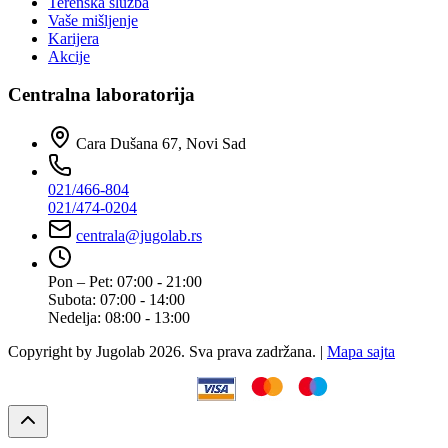
Terenska služba
Vaše mišljenje
Karijera
Akcije
Centralna laboratorija
Cara Dušana 67, Novi Sad
021/466-804
021/474-0204
centrala@jugolab.rs
Pon – Pet:
07:00 - 21:00
Subota:
07:00 - 14:00
Nedelja:
08:00 - 13:00
Copyright by Jugolab 2026. Sva prava zadržana. |
Mapa sajta