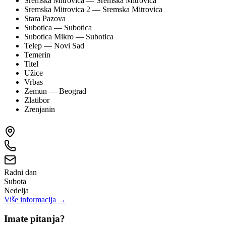
Sremska Mitrovica
— Sremska Mitrovica
Sremska Mitrovica 2
— Sremska Mitrovica
Stara Pazova
Subotica
— Subotica
Subotica Mikro
— Subotica
Telep
— Novi Sad
Temerin
Titel
Užice
Vrbas
Zemun
— Beograd
Zlatibor
Zrenjanin
Radni dan
Subota
Nedelja
Više informacija →
Imate pitanja?