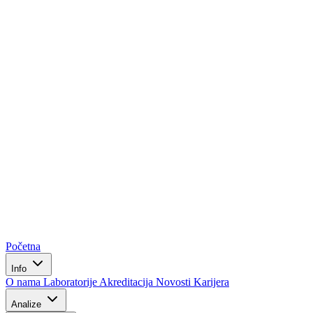
Početna
Info
O nama
Laboratorije
Akreditacija
Novosti
Karijera
Analize