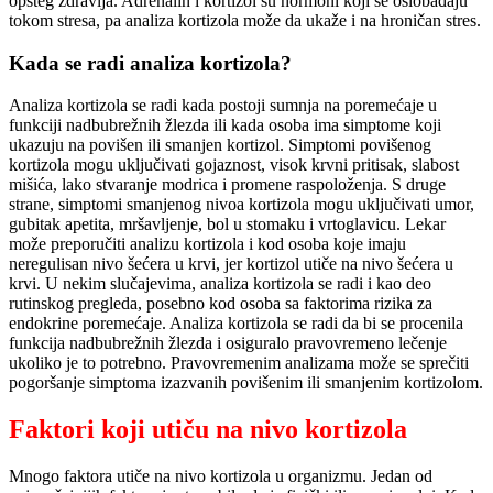
opšteg zdravlja. Adrenalin i kortizol su hormoni koji se oslobađaju
tokom stresa, pa analiza kortizola može da ukaže i na hroničan stres.
Kada se radi analiza kortizola?
Analiza kortizola se radi kada postoji sumnja na poremećaje u
funkciji nadbubrežnih žlezda ili kada osoba ima simptome koji
ukazuju na povišen ili smanjen kortizol. Simptomi povišenog
kortizola mogu uključivati gojaznost, visok krvni pritisak, slabost
mišića, lako stvaranje modrica i promene raspoloženja. S druge
strane, simptomi smanjenog nivoa kortizola mogu uključivati umor,
gubitak apetita, mršavljenje, bol u stomaku i vrtoglavicu. Lekar
može preporučiti analizu kortizola i kod osoba koje imaju
neregulisan nivo šećera u krvi, jer kortizol utiče na nivo šećera u
krvi. U nekim slučajevima, analiza kortizola se radi i kao deo
rutinskog pregleda, posebno kod osoba sa faktorima rizika za
endokrine poremećaje. Analiza kortizola se radi da bi se procenila
funkcija nadbubrežnih žlezda i osiguralo pravovremeno lečenje
ukoliko je to potrebno. Pravovremenim analizama može se sprečiti
pogoršanje simptoma izazvanih povišenim ili smanjenim kortizolom.
Faktori koji utiču na nivo kortizola
Mnogo faktora utiče na nivo kortizola u organizmu. Jedan od