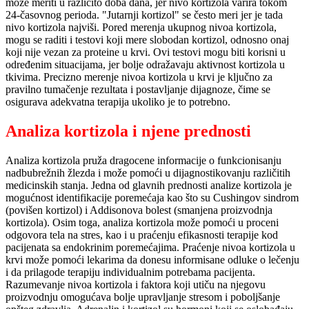
može meriti u različito doba dana, jer nivo kortizola varira tokom
24-časovnog perioda. "Jutarnji kortizol" se često meri jer je tada
nivo kortizola najviši. Pored merenja ukupnog nivoa kortizola,
mogu se raditi i testovi koji mere slobodan kortizol, odnosno onaj
koji nije vezan za proteine u krvi. Ovi testovi mogu biti korisni u
određenim situacijama, jer bolje odražavaju aktivnost kortizola u
tkivima. Precizno merenje nivoa kortizola u krvi je ključno za
pravilno tumačenje rezultata i postavljanje dijagnoze, čime se
osigurava adekvatna terapija ukoliko je to potrebno.
Analiza kortizola i njene prednosti
Analiza kortizola pruža dragocene informacije o funkcionisanju
nadbubrežnih žlezda i može pomoći u dijagnostikovanju različitih
medicinskih stanja. Jedna od glavnih prednosti analize kortizola je
mogućnost identifikacije poremećaja kao što su Cushingov sindrom
(povišen kortizol) i Addisonova bolest (smanjena proizvodnja
kortizola). Osim toga, analiza kortizola može pomoći u proceni
odgovora tela na stres, kao i u praćenju efikasnosti terapije kod
pacijenata sa endokrinim poremećajima. Praćenje nivoa kortizola u
krvi može pomoći lekarima da donesu informisane odluke o lečenju
i da prilagode terapiju individualnim potrebama pacijenta.
Razumevanje nivoa kortizola i faktora koji utiču na njegovu
proizvodnju omogućava bolje upravljanje stresom i poboljšanje