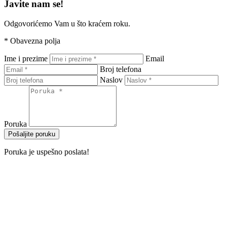
Javite nam se!
Odgovorićemo Vam u što kraćem roku.
*
Obavezna polja
Ime i prezime
Email
Broj telefona
Naslov
Poruka
Pošaljite poruku
Poruka je uspešno poslata!