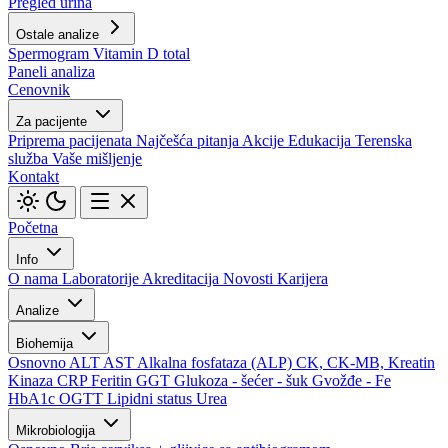
Pregled urina
Ostale analize
Spermogram
Vitamin D total
Paneli analiza
Cenovnik
Za pacijente
Priprema pacijenata
Najčešća pitanja
Akcije
Edukacija
Terenska
služba
Vaše mišljenje
Kontakt
Početna
Info
O nama
Laboratorije
Akreditacija
Novosti
Karijera
Analize
Biohemija
Osnovno
ALT
AST
Alkalna fosfataza (ALP)
CK, CK-MB, Kreatin
Kinaza
CRP
Feritin
GGT
Glukoza - šećer - šuk
Gvožđe - Fe
HbA1c
OGTT
Lipidni status
Urea
Mikrobiologija