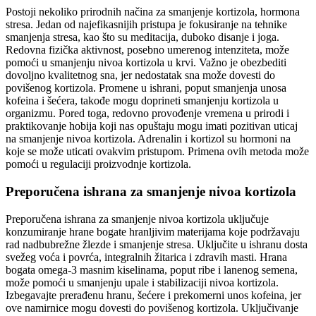
Postoji nekoliko prirodnih načina za smanjenje kortizola, hormona
stresa. Jedan od najefikasnijih pristupa je fokusiranje na tehnike
smanjenja stresa, kao što su meditacija, duboko disanje i joga.
Redovna fizička aktivnost, posebno umerenog intenziteta, može
pomoći u smanjenju nivoa kortizola u krvi. Važno je obezbediti
dovoljno kvalitetnog sna, jer nedostatak sna može dovesti do
povišenog kortizola. Promene u ishrani, poput smanjenja unosa
kofeina i šećera, takođe mogu doprineti smanjenju kortizola u
organizmu. Pored toga, redovno provođenje vremena u prirodi i
praktikovanje hobija koji nas opuštaju mogu imati pozitivan uticaj
na smanjenje nivoa kortizola. Adrenalin i kortizol su hormoni na
koje se može uticati ovakvim pristupom. Primena ovih metoda može
pomoći u regulaciji proizvodnje kortizola.
Preporučena ishrana za smanjenje nivoa kortizola
Preporučena ishrana za smanjenje nivoa kortizola uključuje
konzumiranje hrane bogate hranljivim materijama koje podržavaju
rad nadbubrežne žlezde i smanjenje stresa. Uključite u ishranu dosta
svežeg voća i povrća, integralnih žitarica i zdravih masti. Hrana
bogata omega-3 masnim kiselinama, poput ribe i lanenog semena,
može pomoći u smanjenju upale i stabilizaciji nivoa kortizola.
Izbegavajte prerađenu hranu, šećere i prekomerni unos kofeina, jer
ove namirnice mogu dovesti do povišenog kortizola. Uključivanje