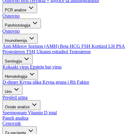
Osnovno
Bris cerviksa + gljivice sa antibiogramom
PCR analize
Osnovno
Patohistologija
Osnovno
Imunohemija
Anti-Milerov hormon (AMH)
Beta HCG
FSH
Kortizol
LH
PSA
Progesteron
TSH
Ukupni estradiol
Testosteron
Serologija
Koksaki virus
Epstein bar virus
Hematologija
D-dimer
Krvna slika
Krvna grupa i Rh Faktor
Urin
Pregled urina
Ostale analize
Spermogram
Vitamin D total
Paneli analiza
Cenovnik
Za pacijente