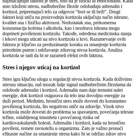
najznačajnijih faktora je stres, bilo da je fizički ili emocionalni. Kada
smo izloženi stresu, nadbubrežne žlezde oslobađaju adrenalin i
kortizol, pripremajući telo za odgovor "bori se ili beži". Drugi
faktori koji utiču na proizvodnju kortizola uključuju način ishrane,
kvalitet sna i fizičku aktivnost. Nedostatak sna, prekomerna
konzumacija kofeina i alkohola, kao i nezdrava ishrana mogu
doprineti povišenom kortizolu. Takođe, određena medicinska stanja
i lekovi mogu uticati na nivo kortizola u krvi. Razumevanje ovih
faktora je ključno za preduzimanje koraka za smanjenje kortizola
prirodnim putem i održavanje zdravog nivoa kortizola. Analiza
kortizola se radi da bi se razumeli efekti ovih faktora.
Stres i njegov uticaj na kortizol
Stres igra ključnu ulogu u regulaciji nivoa kortizola. Kada doživimo
stresnu situaciju, naš mozak šalje signal nadbubrežnim žlezdama da
oslobode adrenalin i kortizol. Adrenalin nam daje trenutni nalet
energije, dok kortizol osigurava da telo ima dovoljno energije za
duži period. Međutim, hronični stres može dovesti do konstantno
povišenog kortizola, što negativno utiče na zdravlje. Visok nivo
kortizola može dovesti do problema sa spavanjem, povećanja telesne
težine, oslabljenog imuniteta i povećanog rizika od
kardiovaskularnih bolesti. Adrenalin i kortizol, kada su hronično
povišeni, remete ravnotežu u organizmu. Zato je važno pronaći
efikasne načine za smanjenje stresa kako bi se održao zdrav nivo