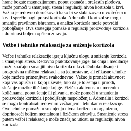
hrane bogate magnezijumom, poput spanaća i orašastih plodova,
može pomoći u smanjenju stresa i regulaciji nivoa kortizola u krvi.
Važno je redovno doručkovati kako bi se stabilizovao nivo šećera u
krvi i sprečio nagli porast kortizola. Adrenalin i kortizol se mogu
smanjiti pravilnom ishranom, a analiza kortizola može potvrditi
poboljšanje. Ova strategija pomaže u regulaciji proizvodnje kortizola
i doprinosi boljem opštem zdravlju.
Vežbe i tehnike relaksacije za sniženje kortizola
Vežbe i tehnike relaksacije igraju ključnu ulogu u sniženju kortizola
i smanjenju stresa. Redovno praktikovanje joge, tai chija i meditacije
može značajno smanjiti nivo kortizola u krvi. Duboko disanje i
progresivna mišićna relaksacija su jednostavne, ali efikasne tehnike
koje možete primenjivati svakodnevno. Važno je pronaći aktivnost
koja vas opušta i u kojoj uživate, bilo da je to šetnja u prirodi,
slušanje muzike ili čitanje knjige. Fizička aktivnost u umerenim
količinama, poput šetnje ili plivanja, može pomoći u smanjenju
proizvodnje kortizola i poboljšanju raspoloženja. Adrenalin i kortizol
se mogu kontrolisati redovnim vežbanjem i tehnikama relaksacije.
Ove tehnike pomažu u smanjenju nivoa kortizola u organizmu,
doprinoseći boljem mentalnom i fizičkom zdravlju. Smanjenje stresa
putem vežbi i relaksacije može značajno uticati na regulaciju nivoa
kortizola.