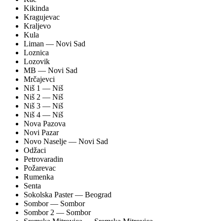
Kikinda
Kragujevac
Kraljevo
Kula
Liman
— Novi Sad
Loznica
Lozovik
MB
— Novi Sad
Mrčajevci
Niš 1
— Niš
Niš 2
— Niš
Niš 3
— Niš
Niš 4
— Niš
Nova Pazova
Novi Pazar
Novo Naselje
— Novi Sad
Odžaci
Petrovaradin
Požarevac
Rumenka
Senta
Sokolska Paster
— Beograd
Sombor
— Sombor
Sombor 2
— Sombor