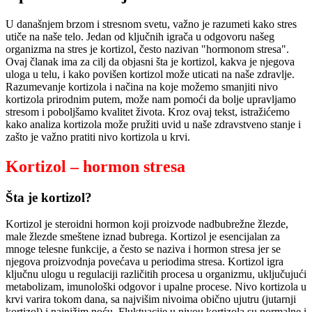
U današnjem brzom i stresnom svetu, važno je razumeti kako stres
utiče na naše telo. Jedan od ključnih igrača u odgovoru našeg
organizma na stres je kortizol, često nazivan "hormonom stresa".
Ovaj članak ima za cilj da objasni šta je kortizol, kakva je njegova
uloga u telu, i kako povišen kortizol može uticati na naše zdravlje.
Razumevanje kortizola i načina na koje možemo smanjiti nivo
kortizola prirodnim putem, može nam pomoći da bolje upravljamo
stresom i poboljšamo kvalitet života. Kroz ovaj tekst, istražićemo
kako analiza kortizola može pružiti uvid u naše zdravstveno stanje i
zašto je važno pratiti nivo kortizola u krvi.
Kortizol – hormon stresa
Šta je kortizol?
Kortizol je steroidni hormon koji proizvode nadbubrežne žlezde,
male žlezde smeštene iznad bubrega. Kortizol je esencijalan za
mnoge telesne funkcije, a često se naziva i hormon stresa jer se
njegova proizvodnja povećava u periodima stresa. Kortizol igra
ključnu ulogu u regulaciji različitih procesa u organizmu, uključujući
metabolizam, imunološki odgovor i upalne procese. Nivo kortizola u
krvi varira tokom dana, sa najvišim nivoima obično ujutru (jutarnji
kortizol) i najnižim noću. Fluktuacije u nivou kortizola su normalne i