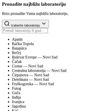
Pronađite najbližu laboratoriju
Brzo pronađite Vama najbližu laboratoriju.
Izaberite laboratoriju
Apatin
Bačka Topola
Batajnica
Bečej
Bulevar Evrope
— Novi Sad
Čačak
Centar
— Novi Sad
Centralna laboratorija
— Novi Sad
Ćirpanova
— Novi Sad
Detelinara
— Novi Sad
Fruškogorska
— Novi Sad
Futog
Guča
Inđija
Ivanjica
Jagodina
Kać