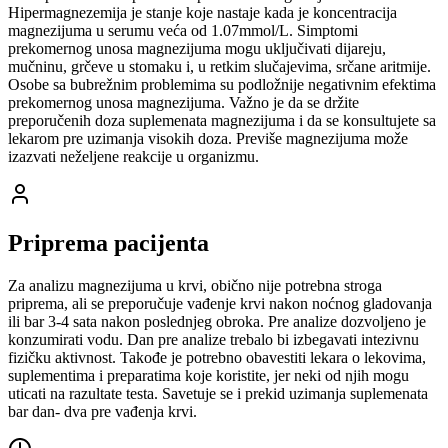
Hipermagnezemija je stanje koje nastaje kada je koncentracija
magnezijuma u serumu veća od 1.07mmol/L. Simptomi
prekomernog unosa magnezijuma mogu uključivati dijareju,
mučninu, grčeve u stomaku i, u retkim slučajevima, srčane aritmije.
Osobe sa bubrežnim problemima su podložnije negativnim efektima
prekomernog unosa magnezijuma. Važno je da se držite
preporučenih doza suplemenata magnezijuma i da se konsultujete sa
lekarom pre uzimanja visokih doza. Previše magnezijuma može
izazvati neželjene reakcije u organizmu.
Priprema pacijenta
Za analizu magnezijuma u krvi, obično nije potrebna stroga
priprema, ali se preporučuje vađenje krvi nakon noćnog gladovanja
ili bar 3-4 sata nakon poslednjeg obroka. Pre analize dozvoljeno je
konzumirati vodu. Dan pre analize trebalo bi izbegavati intezivnu
fizičku aktivnost. Takođe je potrebno obavestiti lekara o lekovima,
suplementima i preparatima koje koristite, jer neki od njih mogu
uticati na razultate testa. Savetuje se i prekid uzimanja suplemenata
bar dan- dva pre vađenja krvi.