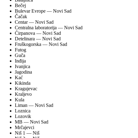
Bečej
Bulevar Evrope
— Novi Sad
Čačak
Centar
— Novi Sad
Centralna laboratorija
— Novi Sad
Ćirpanova
— Novi Sad
Detelinara
— Novi Sad
Fruškogorska
— Novi Sad
Futog
Guča
Inđija
Ivanjica
Jagodina
Kać
Kikinda
Kragujevac
Kraljevo
Kula
Liman
— Novi Sad
Loznica
Lozovik
MB
— Novi Sad
Mrčajevci
Niš 1
— Niš