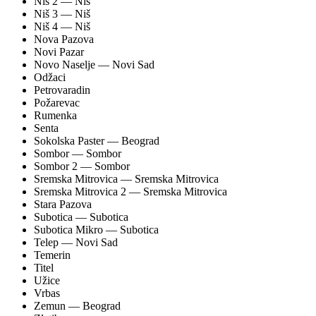
Niš 2
— Niš
Niš 3
— Niš
Niš 4
— Niš
Nova Pazova
Novi Pazar
Novo Naselje
— Novi Sad
Odžaci
Petrovaradin
Požarevac
Rumenka
Senta
Sokolska Paster
— Beograd
Sombor
— Sombor
Sombor 2
— Sombor
Sremska Mitrovica
— Sremska Mitrovica
Sremska Mitrovica 2
— Sremska Mitrovica
Stara Pazova
Subotica
— Subotica
Subotica Mikro
— Subotica
Telep
— Novi Sad
Temerin
Titel
Užice
Vrbas
Zemun
— Beograd