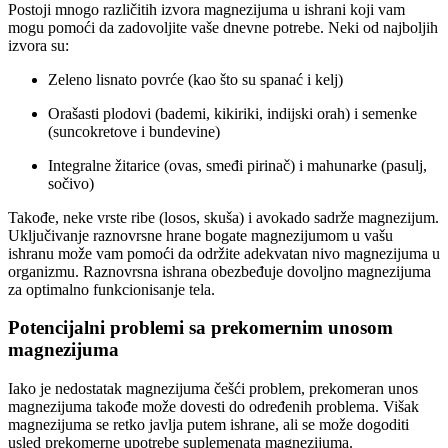
Postoji mnogo različitih izvora magnezijuma u ishrani koji vam
mogu pomoći da zadovoljite vaše dnevne potrebe. Neki od najboljih
izvora su:
Zeleno lisnato povrće (kao što su spanać i kelj)
Orašasti plodovi (bademi, kikiriki, indijski orah) i semenke
(suncokretove i bundevine)
Integralne žitarice (ovas, smeđi pirinač) i mahunarke (pasulj,
sočivo)
Takođe, neke vrste ribe (losos, skuša) i avokado sadrže magnezijum.
Uključivanje raznovrsne hrane bogate magnezijumom u vašu
ishranu može vam pomoći da održite adekvatan nivo magnezijuma u
organizmu. Raznovrsna ishrana obezbeđuje dovoljno magnezijuma
za optimalno funkcionisanje tela.
Potencijalni problemi sa prekomernim unosom
magnezijuma
Iako je nedostatak magnezijuma češći problem, prekomeran unos
magnezijuma takođe može dovesti do određenih problema. Višak
magnezijuma se retko javlja putem ishrane, ali se može dogoditi
usled prekomerne upotrebe suplemenata magnezijuma.