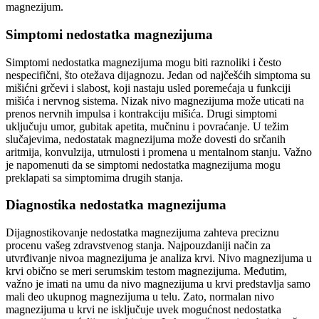
magnezijum.
Simptomi nedostatka magnezijuma
Simptomi nedostatka magnezijuma mogu biti raznoliki i često
nespecifični, što otežava dijagnozu. Jedan od najčešćih simptoma su
mišićni grčevi i slabost, koji nastaju usled poremećaja u funkciji
mišića i nervnog sistema. Nizak nivo magnezijuma može uticati na
prenos nervnih impulsa i kontrakciju mišića. Drugi simptomi
uključuju umor, gubitak apetita, mučninu i povraćanje. U težim
slučajevima, nedostatak magnezijuma može dovesti do srčanih
aritmija, konvulzija, utrnulosti i promena u mentalnom stanju. Važno
je napomenuti da se simptomi nedostatka magnezijuma mogu
preklapati sa simptomima drugih stanja.
Diagnostika nedostatka magnezijuma
Dijagnostikovanje nedostatka magnezijuma zahteva preciznu
procenu vašeg zdravstvenog stanja. Najpouzdaniji način za
utvrđivanje nivoa magnezijuma je analiza krvi. Nivo magnezijuma u
krvi obično se meri serumskim testom magnezijuma. Međutim,
važno je imati na umu da nivo magnezijuma u krvi predstavlja samo
mali deo ukupnog magnezijuma u telu. Zato, normalan nivo
magnezijuma u krvi ne isključuje uvek mogućnost nedostatka