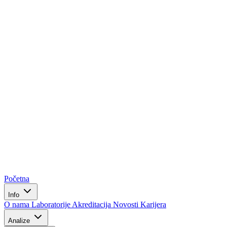
Početna
Info
O nama
Laboratorije
Akreditacija
Novosti
Karijera
Analize