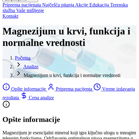
Priprema pacijenata
Najčešća pitanja
Akcije
Edukacija
Terenska
služba
Vaše mišljenje
Kontakt
Magnezijum u krvi, funkcija i
normalne vrednosti
Početna
Analize
Magnezijum u krvi, funkcija i normalne vrednosti
Opšte informacije
Priprema pacijenta
Vreme izdavanja
rezultata
Cena analize
Opšte informacije
Magnezijum je esencijalni mineral koji igra ključnu ulogu u mnogim
telesnim funkcijama. Održavanje optimalnog nivoa magnezijuma u