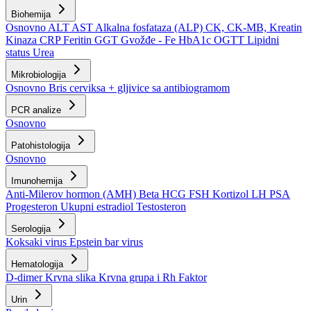
Biohemija
Osnovno
ALT
AST
Alkalna fosfataza (ALP)
CK, CK-MB, Kreatin
Kinaza
CRP
Feritin
GGT
Gvožđe - Fe
HbA1c
OGTT
Lipidni
status
Urea
Mikrobiologija
Osnovno
Bris cerviksa + gljivice sa antibiogramom
PCR analize
Osnovno
Patohistologija
Osnovno
Imunohemija
Anti-Milerov hormon (AMH)
Beta HCG
FSH
Kortizol
LH
PSA
Progesteron
Ukupni estradiol
Testosteron
Serologija
Koksaki virus
Epstein bar virus
Hematologija
D-dimer
Krvna slika
Krvna grupa i Rh Faktor
Urin