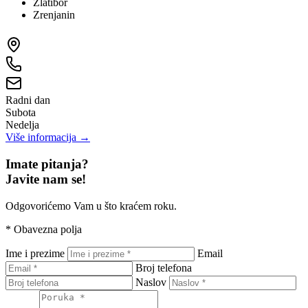
Zlatibor
Zrenjanin
Radni dan
Subota
Nedelja
Više informacija →
Imate pitanja?
Javite nam se!
Odgovorićemo Vam u što kraćem roku.
*
Obavezna polja
Ime i prezime
Email
Broj telefona
Naslov