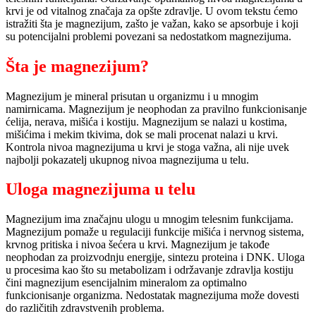
krvi je od vitalnog značaja za opšte zdravlje. U ovom tekstu ćemo
istražiti šta je magnezijum, zašto je važan, kako se apsorbuje i koji
su potencijalni problemi povezani sa nedostatkom magnezijuma.
Šta je magnezijum?
Magnezijum je mineral prisutan u organizmu i u mnogim
namirnicama. Magnezijum je neophodan za pravilno funkcionisanje
ćelija, nerava, mišića i kostiju. Magnezijum se nalazi u kostima,
mišićima i mekim tkivima, dok se mali procenat nalazi u krvi.
Kontrola nivoa magnezijuma u krvi je stoga važna, ali nije uvek
najbolji pokazatelj ukupnog nivoa magnezijuma u telu.
Uloga magnezijuma u telu
Magnezijum ima značajnu ulogu u mnogim telesnim funkcijama.
Magnezijum pomaže u regulaciji funkcije mišića i nervnog sistema,
krvnog pritiska i nivoa šećera u krvi. Magnezijum je takođe
neophodan za proizvodnju energije, sintezu proteina i DNK. Uloga
u procesima kao što su metabolizam i održavanje zdravlja kostiju
čini magnezijum esencijalnim mineralom za optimalno
funkcionisanje organizma. Nedostatak magnezijuma može dovesti
do različitih zdravstvenih problema.