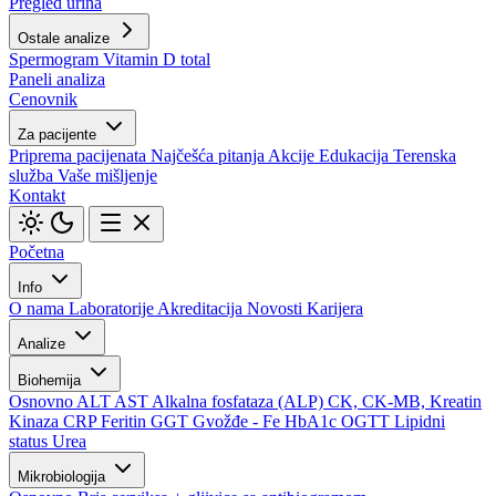
Pregled urina
Ostale analize
Spermogram
Vitamin D total
Paneli analiza
Cenovnik
Za pacijente
Priprema pacijenata
Najčešća pitanja
Akcije
Edukacija
Terenska
služba
Vaše mišljenje
Kontakt
Početna
Info
O nama
Laboratorije
Akreditacija
Novosti
Karijera
Analize
Biohemija
Osnovno
ALT
AST
Alkalna fosfataza (ALP)
CK, CK-MB, Kreatin
Kinaza
CRP
Feritin
GGT
Gvožđe - Fe
HbA1c
OGTT
Lipidni
status
Urea
Mikrobiologija