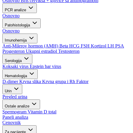
Osnovno
Bris cerviksa + gljivice sa antibiogramom
PCR analize
Osnovno
Patohistologija
Osnovno
Imunohemija
Anti-Milerov hormon (AMH)
Beta HCG
FSH
Kortizol
LH
PSA
Progesteron
Ukupni estradiol
Testosteron
Serologija
Koksaki virus
Epstein bar virus
Hematologija
D-dimer
Krvna slika
Krvna grupa i Rh Faktor
Urin
Pregled urina
Ostale analize
Spermogram
Vitamin D total
Paneli analiza
Cenovnik
Za pacijente