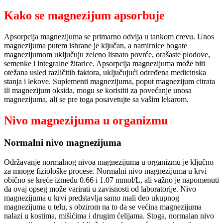
Kako se magnezijum apsorbuje
Apsorpcija magnezijuma se primarno odvija u tankom crevu. Unos
magnezijuma putem ishrane je ključan, a namirnice bogate
magnezijumom uključuju zeleno lisnato povrće, orašaste plodove,
semenke i integralne žitarice. Apsorpcija magnezijuma može biti
otežana usled različitih faktora, uključujući određena medicinska
stanja i lekove. Suplementi magnezijuma, poput magnezijum citrata
ili magnezijum oksida, mogu se koristiti za povećanje unosa
magnezijuma, ali se pre toga posavetujte sa vašim lekarom.
Nivo magnezijuma u organizmu
Normalni nivo magnezijuma
Održavanje normalnog nivoa magnezijuma u organizmu je ključno
za mnoge fiziološke procese. Normalni nivo magnezijuma u krvi
obično se kreće između 0.66 i 1.07 mmol/L, ali važno je napomenuti
da ovaj opseg može varirati u zavisnosti od laboratorije. Nivo
magnezijuma u krvi predstavlja samo mali deo ukupnog
magnezijuma u telu, s obzirom na to da se većina magnezijuma
nalazi u kostima, mišićima i drugim ćelijama. Stoga, normalan nivo