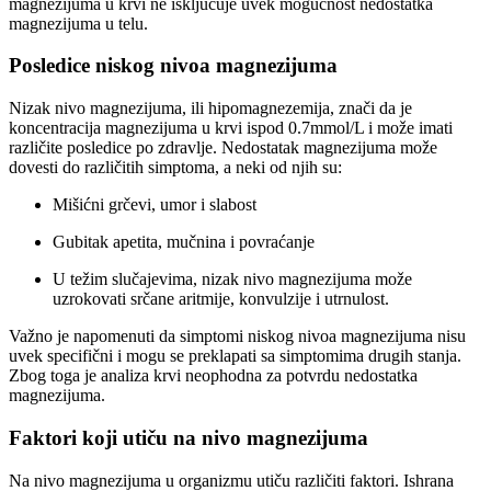
magnezijuma u krvi ne isključuje uvek mogućnost nedostatka
magnezijuma u telu.
Posledice niskog nivoa magnezijuma
Nizak nivo magnezijuma, ili hipomagnezemija, znači da je
koncentracija magnezijuma u krvi ispod 0.7mmol/L i može imati
različite posledice po zdravlje. Nedostatak magnezijuma može
dovesti do različitih simptoma, a neki od njih su:
Mišićni grčevi, umor i slabost
Gubitak apetita, mučnina i povraćanje
U težim slučajevima, nizak nivo magnezijuma može
uzrokovati srčane aritmije, konvulzije i utrnulost.
Važno je napomenuti da simptomi niskog nivoa magnezijuma nisu
uvek specifični i mogu se preklapati sa simptomima drugih stanja.
Zbog toga je analiza krvi neophodna za potvrdu nedostatka
magnezijuma.
Faktori koji utiču na nivo magnezijuma
Na nivo magnezijuma u organizmu utiču različiti faktori. Ishrana