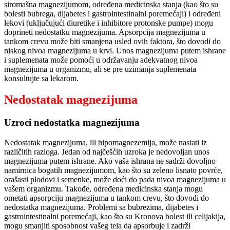
siromašna magnezijumom, određena medicinska stanja (kao što su
bolesti bubrega, dijabetes i gastrointestinalni poremećaji) i određeni
lekovi (uključujući diuretike i inhibitore protonske pumpe) mogu
doprineti nedostatku magnezijuma. Apsorpcija magnezijuma u
tankom crevu može biti smanjena usled ovih faktora, što dovodi do
niskog nivoa magnezijuma u krvi. Unos magnezijuma putem ishrane
i suplemenata može pomoći u održavanju adekvatnog nivoa
magnezijuma u organizmu, ali se pre uzimanja suplemenata
konsultujte sa lekarom.
Nedostatak magnezijuma
Uzroci nedostatka magnezijuma
Nedostatak magnezijuma, ili hipomagnezemija, može nastati iz
različitih razloga. Jedan od najčešćih uzroka je nedovoljan unos
magnezijuma putem ishrane. Ako vaša ishrana ne sadrži dovoljno
namirnica bogatih magnezijumom, kao što su zeleno lisnato povrće,
orašasti plodovi i semenke, može doći do pada nivoa magnezijuma u
vašem organizmu. Takođe, određena medicinska stanja mogu
ometati apsorpciju magnezijuma u tankom crevu, što dovodi do
nedostatka magnezijuma. Problemi sa bubrezima, dijabetes i
gastrointestinalni poremećaji, kao što su Kronova bolest ili celijakija,
mogu smanjiti sposobnost vašeg tela da apsorbuje i zadrži