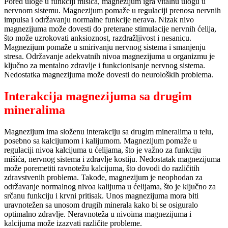
Pored uloge u funkciji mišića, magnezijum igra vitalnu ulogu u
nervnom sistemu. Magnezijum pomaže u regulaciji prenosa nervnih
impulsa i održavanju normalne funkcije nerava. Nizak nivo
magnezijuma može dovesti do preterane stimulacije nervnih ćelija,
što može uzrokovati anksioznost, razdražljivost i nesanicu.
Magnezijum pomaže u smirivanju nervnog sistema i smanjenju
stresa. Održavanje adekvatnih nivoa magnezijuma u organizmu je
ključno za mentalno zdravlje i funkcionisanje nervnog sistema.
Nedostatka magnezijuma može dovesti do neuroloških problema.
Interakcija magnezijuma sa drugim
mineralima
Magnezijum ima složenu interakciju sa drugim mineralima u telu,
posebno sa kalcijumom i kalijumom. Magnezijum pomaže u
regulaciji nivoa kalcijuma u ćelijama, što je važno za funkciju
mišića, nervnog sistema i zdravlje kostiju. Nedostatak magnezijuma
može poremetiti ravnotežu kalcijuma, što dovodi do različitih
zdravstvenih problema. Takođe, magnezijum je neophodan za
održavanje normalnog nivoa kalijuma u ćelijama, što je ključno za
srčanu funkciju i krvni pritisak. Unos magnezijuma mora biti
uravnotežen sa unosom drugih minerala kako bi se osiguralo
optimalno zdravlje. Neravnoteža u nivoima magnezijuma i
kalcijuma može izazvati različite probleme.