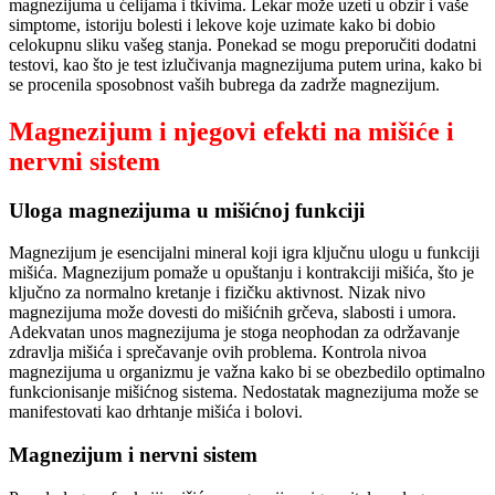
magnezijuma u ćelijama i tkivima. Lekar može uzeti u obzir i vaše
simptome, istoriju bolesti i lekove koje uzimate kako bi dobio
celokupnu sliku vašeg stanja. Ponekad se mogu preporučiti dodatni
testovi, kao što je test izlučivanja magnezijuma putem urina, kako bi
se procenila sposobnost vaših bubrega da zadrže magnezijum.
Magnezijum i njegovi efekti na mišiće i
nervni sistem
Uloga magnezijuma u mišićnoj funkciji
Magnezijum je esencijalni mineral koji igra ključnu ulogu u funkciji
mišića. Magnezijum pomaže u opuštanju i kontrakciji mišića, što je
ključno za normalno kretanje i fizičku aktivnost. Nizak nivo
magnezijuma može dovesti do mišićnih grčeva, slabosti i umora.
Adekvatan unos magnezijuma je stoga neophodan za održavanje
zdravlja mišića i sprečavanje ovih problema. Kontrola nivoa
magnezijuma u organizmu je važna kako bi se obezbedilo optimalno
funkcionisanje mišićnog sistema. Nedostatak magnezijuma može se
manifestovati kao drhtanje mišića i bolovi.
Magnezijum i nervni sistem