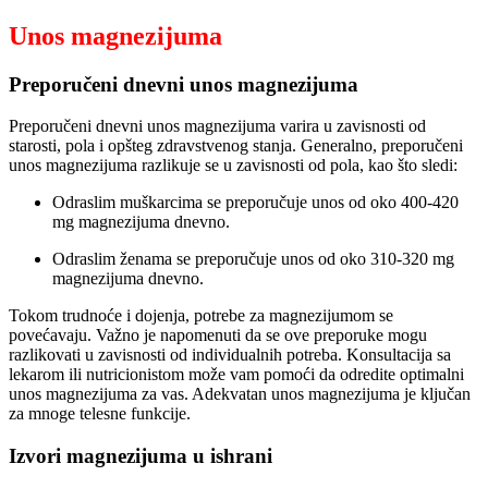
Unos magnezijuma
Preporučeni dnevni unos magnezijuma
Preporučeni dnevni unos magnezijuma varira u zavisnosti od
starosti, pola i opšteg zdravstvenog stanja. Generalno, preporučeni
unos magnezijuma razlikuje se u zavisnosti od pola, kao što sledi:
Odraslim muškarcima se preporučuje unos od oko 400-420
mg magnezijuma dnevno.
Odraslim ženama se preporučuje unos od oko 310-320 mg
magnezijuma dnevno.
Tokom trudnoće i dojenja, potrebe za magnezijumom se
povećavaju. Važno je napomenuti da se ove preporuke mogu
razlikovati u zavisnosti od individualnih potreba. Konsultacija sa
lekarom ili nutricionistom može vam pomoći da odredite optimalni
unos magnezijuma za vas. Adekvatan unos magnezijuma je ključan
za mnoge telesne funkcije.
Izvori magnezijuma u ishrani