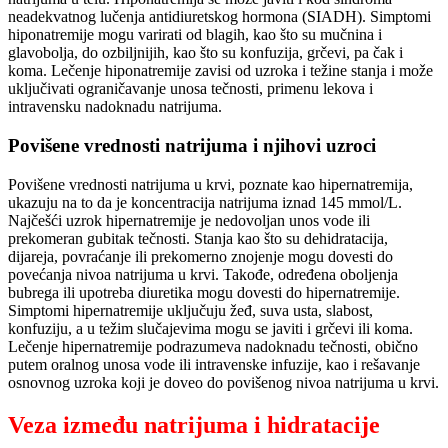
neadekvatnog lučenja antidiuretskog hormona (SIADH). Simptomi
hiponatremije mogu varirati od blagih, kao što su mučnina i
glavobolja, do ozbiljnijih, kao što su konfuzija, grčevi, pa čak i
koma. Lečenje hiponatremije zavisi od uzroka i težine stanja i može
uključivati ograničavanje unosa tečnosti, primenu lekova i
intravensku nadoknadu natrijuma.
Povišene vrednosti natrijuma i njihovi uzroci
Povišene vrednosti natrijuma u krvi, poznate kao hipernatremija,
ukazuju na to da je koncentracija natrijuma iznad 145 mmol/L.
Najčešći uzrok hipernatremije je nedovoljan unos vode ili
prekomeran gubitak tečnosti. Stanja kao što su dehidratacija,
dijareja, povraćanje ili prekomerno znojenje mogu dovesti do
povećanja nivoa natrijuma u krvi. Takođe, određena oboljenja
bubrega ili upotreba diuretika mogu dovesti do hipernatremije.
Simptomi hipernatremije uključuju žeđ, suva usta, slabost,
konfuziju, a u težim slučajevima mogu se javiti i grčevi ili koma.
Lečenje hipernatremije podrazumeva nadoknadu tečnosti, obično
putem oralnog unosa vode ili intravenske infuzije, kao i rešavanje
osnovnog uzroka koji je doveo do povišenog nivoa natrijuma u krvi.
Veza između natrijuma i hidratacije