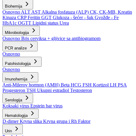
Biohemija
Osnovno
ALT
AST
Alkalna fosfataza (ALP)
CK, CK-MB, Kreatin
Kinaza
CRP
Feritin
GGT
Glukoza - šećer - šuk
Gvožđe - Fe
HbA1c
OGTT
Lipidni status
Urea
Mikrobiologija
Osnovno
Bris cerviksa + gljivice sa antibiogramom
PCR analize
Osnovno
Patohistologija
Osnovno
Imunohemija
Anti-Milerov hormon (AMH)
Beta HCG
FSH
Kortizol
LH
PSA
Progesteron
TSH
Ukupni estradiol
Testosteron
Serologija
Koksaki virus
Epstein bar virus
Hematologija
D-dimer
Krvna slika
Krvna grupa i Rh Faktor
Urin