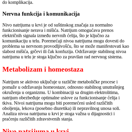
do komplikacija.
Nervna funkcija i komunikacija
Nivo natrijuma u krvi je od suštinskog značaja za normalno
funkcionisanje nerava i mišića. Natrijum omogućava prenos
električnih signala između nervnih ćelija, što je ključno za
komunikaciju u telu. Poremećaji nivoa natrijuma mogu dovesti do
problema sa nervnom provodljivošću, što se može manifestovati kao
slabost mišića, grčevi ili čak konfuzija. Održavanje stabilnog nivoa
natrijuma u telu je stoga ključno za pravilan rad nervnog sistema.
Metabolizam i homeostaza
Natrijum se aktivno uključuje u različite metaboličke procese i
pomaže u održavanju homeostaze, odnosno stabilnog unutrašnjeg
okruženja u organizmu. U kombinaciji sa drugim elektrolitima,
natrijum obezbeđuje optimalne uslove za funkcionisanje ćelija i
tkiva. Nivoi natrijuma mogu biti poremećeni usled različitih
oboljenja, lekova (posebno diuretika) ili nepravilnog unosa soli.
Analiza nivoa natrijuma u krvi je stoga važna u dijagnostici i
praćenju različitih zdravstvenih stanja.
Nivo natrijuma u krvi