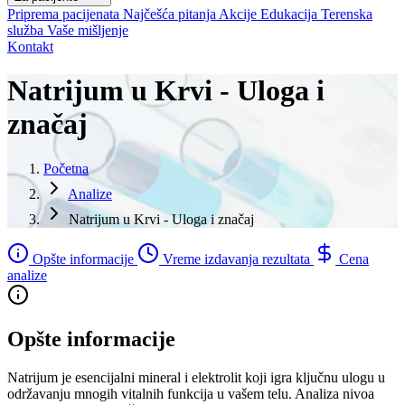
Priprema pacijenata
Najčešća pitanja
Akcije
Edukacija
Terenska
služba
Vaše mišljenje
Kontakt
Natrijum u Krvi - Uloga i
značaj
Početna
Analize
Natrijum u Krvi - Uloga i značaj
Opšte informacije
Vreme izdavanja rezultata
Cena
analize
Opšte informacije
Natrijum je esencijalni mineral i elektrolit koji igra ključnu ulogu u
održavanju mnogih vitalnih funkcija u vašem telu. Analiza nivoa