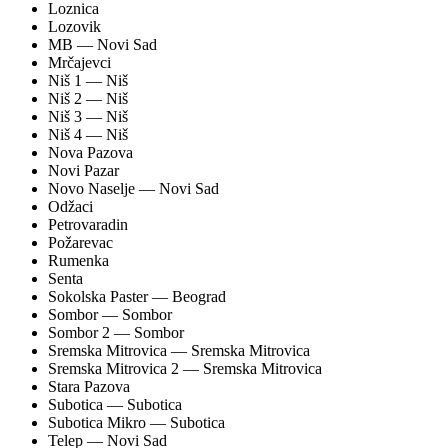
Loznica
Lozovik
MB
— Novi Sad
Mrčajevci
Niš 1
— Niš
Niš 2
— Niš
Niš 3
— Niš
Niš 4
— Niš
Nova Pazova
Novi Pazar
Novo Naselje
— Novi Sad
Odžaci
Petrovaradin
Požarevac
Rumenka
Senta
Sokolska Paster
— Beograd
Sombor
— Sombor
Sombor 2
— Sombor
Sremska Mitrovica
— Sremska Mitrovica
Sremska Mitrovica 2
— Sremska Mitrovica
Stara Pazova
Subotica
— Subotica
Subotica Mikro
— Subotica
Telep
— Novi Sad