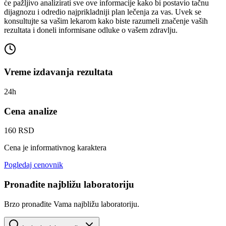
će pažljivo analizirati sve ove informacije kako bi postavio tačnu
dijagnozu i odredio najprikladniji plan lečenja za vas. Uvek se
konsultujte sa vašim lekarom kako biste razumeli značenje vaših
rezultata i doneli informisane odluke o vašem zdravlju.
Vreme izdavanja rezultata
24h
Cena analize
160 RSD
Cena je informativnog karaktera
Pogledaj cenovnik
Pronađite najbližu laboratoriju
Brzo pronađite Vama najbližu laboratoriju.