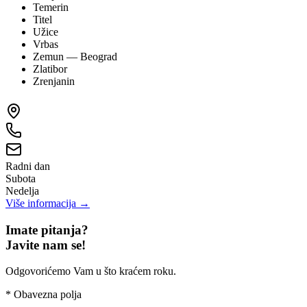
Temerin
Titel
Užice
Vrbas
Zemun
— Beograd
Zlatibor
Zrenjanin
Radni dan
Subota
Nedelja
Više informacija →
Imate pitanja?
Javite nam se!
Odgovorićemo Vam u što kraćem roku.
*
Obavezna polja