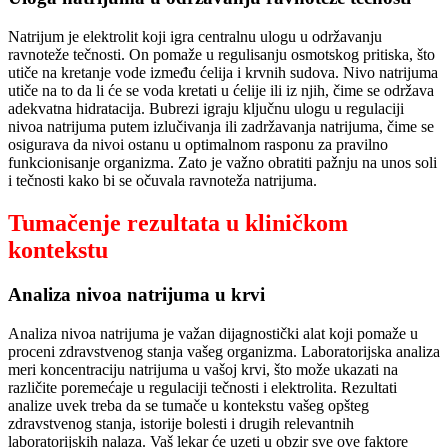
Natrijum je elektrolit koji igra centralnu ulogu u održavanju
ravnoteže tečnosti. On pomaže u regulisanju osmotskog pritiska, što
utiče na kretanje vode između ćelija i krvnih sudova. Nivo natrijuma
utiče na to da li će se voda kretati u ćelije ili iz njih, čime se održava
adekvatna hidratacija. Bubrezi igraju ključnu ulogu u regulaciji
nivoa natrijuma putem izlučivanja ili zadržavanja natrijuma, čime se
osigurava da nivoi ostanu u optimalnom rasponu za pravilno
funkcionisanje organizma. Zato je važno obratiti pažnju na unos soli
i tečnosti kako bi se očuvala ravnoteža natrijuma.
Tumačenje rezultata u kliničkom
kontekstu
Analiza nivoa natrijuma u krvi
Analiza nivoa natrijuma je važan dijagnostički alat koji pomaže u
proceni zdravstvenog stanja vašeg organizma. Laboratorijska analiza
meri koncentraciju natrijuma u vašoj krvi, što može ukazati na
različite poremećaje u regulaciji tečnosti i elektrolita. Rezultati
analize uvek treba da se tumače u kontekstu vašeg opšteg
zdravstvenog stanja, istorije bolesti i drugih relevantnih
laboratorijskih nalaza. Vaš lekar će uzeti u obzir sve ove faktore