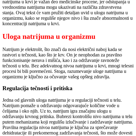
natrijuma u krvi je važan deo medicinske procene, jer odstupanja u
vrednostima natrijuma mogu ukazivati na različita zdravstvena
stanja. Ovaj tekst će vam pružiti detaljan uvid u ulogu natrijuma u
organizmu, kako se reguliše njegov nivo i šta znače abnormalnosti u
koncentraciji natrijuma u krvi.
Uloga natrijuma u organizmu
Natrijum je elektrolit, što znači da nosi električni naboj kada se
rastvori u tečnosti, kao što je krv. On je neophodan za pravilno
funkcionisanje nerava i mišića, kao i za održavanje ravnoteže
tečnosti u telu. Bez adekvatnog nivoa natrijuma u krvi, mnogi telesni
procesi bi bili poremećeni. Stoga, razumevanje uloge natrijuma u
organizmu je ključno za očuvanje vašeg opšteg zdravlja.
Regulacija tečnosti i pritiska
Jedna od glavnih uloga natrijuma je u regulaciji tečnosti u telu.
Natrijum pomaže u održavanju odgovarajuće količine vode u
ćelijama i oko njih. Uz to, natrijum igra značajnu ulogu u
održavanju krvnog pritiska. Bubrezi kontrolišu nivo natrijuma u telu
putem mehanizama koji regulišu izlučivanje i zadržavanje natrijuma.
Pravilna regulacija nivoa natrijuma je ključna za sprečavanje
dehidratacije ili prekomernog zadržavanja tečnosti, što može dovesti