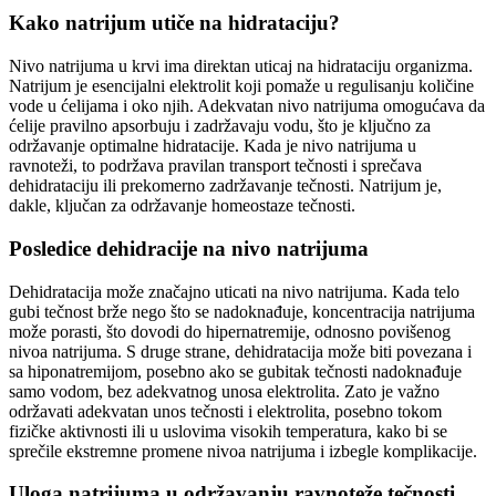
Kako natrijum utiče na hidrataciju?
Nivo natrijuma u krvi ima direktan uticaj na hidrataciju organizma.
Natrijum je esencijalni elektrolit koji pomaže u regulisanju količine
vode u ćelijama i oko njih. Adekvatan nivo natrijuma omogućava da
ćelije pravilno apsorbuju i zadržavaju vodu, što je ključno za
održavanje optimalne hidratacije. Kada je nivo natrijuma u
ravnoteži, to podržava pravilan transport tečnosti i sprečava
dehidrataciju ili prekomerno zadržavanje tečnosti. Natrijum je,
dakle, ključan za održavanje homeostaze tečnosti.
Posledice dehidracije na nivo natrijuma
Dehidratacija može značajno uticati na nivo natrijuma. Kada telo
gubi tečnost brže nego što se nadoknađuje, koncentracija natrijuma
može porasti, što dovodi do hipernatremije, odnosno povišenog
nivoa natrijuma. S druge strane, dehidratacija može biti povezana i
sa hiponatremijom, posebno ako se gubitak tečnosti nadoknađuje
samo vodom, bez adekvatnog unosa elektrolita. Zato je važno
održavati adekvatan unos tečnosti i elektrolita, posebno tokom
fizičke aktivnosti ili u uslovima visokih temperatura, kako bi se
sprečile ekstremne promene nivoa natrijuma i izbegle komplikacije.
Uloga natrijuma u održavanju ravnoteže tečnosti