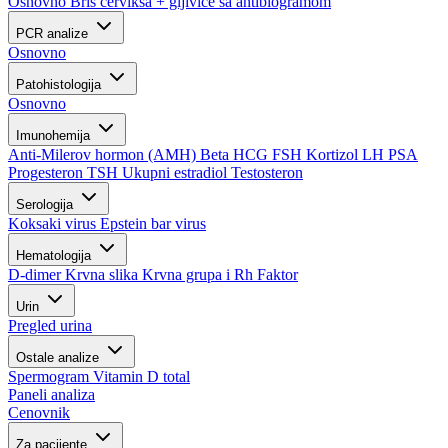
Osnovno
Bris cerviksa + gljivice sa antibiogramom
PCR analize
Osnovno
Patohistologija
Osnovno
Imunohemija
Anti-Milerov hormon (AMH)
Beta HCG
FSH
Kortizol
LH
PSA
Progesteron
TSH
Ukupni estradiol
Testosteron
Serologija
Koksaki virus
Epstein bar virus
Hematologija
D-dimer
Krvna slika
Krvna grupa i Rh Faktor
Urin
Pregled urina
Ostale analize
Spermogram
Vitamin D total
Paneli analiza
Cenovnik
Za pacijente