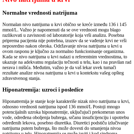
Normalne vrednosti natrijuma
Normalan nivo natrijuma u krvi obično se kreće između 136 i 145
mmol/L. Važno je napomenuti da se ove vrednosti mogu blago
razlikovati u zavisnosti od laboratorije koja vrši analizu. Posebna
priprema pacijenta nije potrebna, izuzev da se vađenje krvi ne vrši
neposredno nakon obroka. Održavanje nivoa natrijuma u krvi u
ovom rasponu je ključno za normalno funkcionisanje organizma.
Kada se nivo natrijuma u krvi nalazi u referentnim vrednostima, to
ukazuje na adekvatnu regulaciju tečnosti u telu, kao i na pravilan rad
nerava i mišića. Međutim, važno je da vaš lekar uvek tumači
rezultate analize nivoa natrijuma u krvi u kontekstu vašeg opšteg
zdravstvenog stanja.
Hiponatremija: uzroci i posledice
Hiponatremija je stanje koje karakteriše nizak nivo natrijuma u krvi,
odnosno vrednosti natrijuma ispod 136 mmol/L Postoji mnogo
potencijalnih uzroka hiponatremije, uključujući prekomeran unos
vode, određena oboljenja bubrega, srčanu insuficijenciju i upotrebu
određenih lekova, posebno diuretika. Diuretici podstiču izlučivanje
natrijuma putem bubrega, što može dovesti do smanjenja nivoa
natrijuma u telu. Hiponatremija se može javiti i kod sindroma