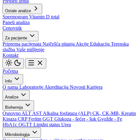
Pregled urina
Ostale analize
Spermogram
Vitamin D total
Paneli analiza
Cenovnik
Za pacijente
Priprema pacijenata
Najčešća pitanja
Akcije
Edukacija
Terenska
služba
Vaše mišljenje
Kontakt
Početna
Info
O nama
Laboratorije
Akreditacija
Novosti
Karijera
Analize
Biohemija
Osnovno
ALT
AST
Alkalna fosfataza (ALP)
CK, CK-MB, Kreatin
Kinaza
CRP
Feritin
GGT
Glukoza - šećer - šuk
Gvožđe - Fe
HbA1c
OGTT
Lipidni status
Urea
Mikrobiologija