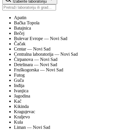
Izaberite laboratoriju
Apatin
Bačka Topola
Batajnica
Bečej
Bulevar Evrope
— Novi Sad
Čačak
Centar
— Novi Sad
Centralna laboratorija
— Novi Sad
Ćirpanova
— Novi Sad
Detelinara
— Novi Sad
Fruškogorska
— Novi Sad
Futog
Guča
Inđija
Ivanjica
Jagodina
Kać
Kikinda
Kragujevac
Kraljevo
Kula
Liman
— Novi Sad