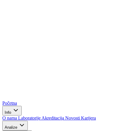
Početna
Info
O nama
Laboratorije
Akreditacija
Novosti
Karijera
Analize