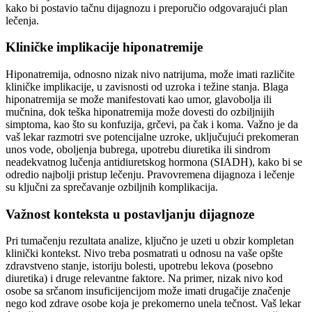
kako bi postavio tačnu dijagnozu i preporučio odgovarajući plan
lečenja.
Kliničke implikacije hiponatremije
Hiponatremija, odnosno nizak nivo natrijuma, može imati različite
kliničke implikacije, u zavisnosti od uzroka i težine stanja. Blaga
hiponatremija se može manifestovati kao umor, glavobolja ili
mučnina, dok teška hiponatremija može dovesti do ozbiljnijih
simptoma, kao što su konfuzija, grčevi, pa čak i koma. Važno je da
vaš lekar razmotri sve potencijalne uzroke, uključujući prekomeran
unos vode, oboljenja bubrega, upotrebu diuretika ili sindrom
neadekvatnog lučenja antidiuretskog hormona (SIADH), kako bi se
odredio najbolji pristup lečenju. Pravovremena dijagnoza i lečenje
su ključni za sprečavanje ozbiljnih komplikacija.
Važnost konteksta u postavljanju dijagnoze
Pri tumačenju rezultata analize, ključno je uzeti u obzir kompletan
klinički kontekst. Nivo treba posmatrati u odnosu na vaše opšte
zdravstveno stanje, istoriju bolesti, upotrebu lekova (posebno
diuretika) i druge relevantne faktore. Na primer, nizak nivo kod
osobe sa srčanom insuficijencijom može imati drugačije značenje
nego kod zdrave osobe koja je prekomerno unela tečnost. Vaš lekar