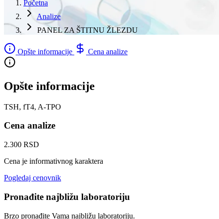
Početna
Analize
PANEL ZA ŠTITNU ŽLEZDU
Opšte informacije
Cena analize
Opšte informacije
TSH, fT4, A-TPO
Cena analize
2.300 RSD
Cena je informativnog karaktera
Pogledaj cenovnik
Pronađite najbližu laboratoriju
Brzo pronađite Vama najbližu laboratoriju.