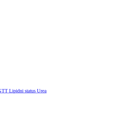
GTT
Lipidni status
Urea