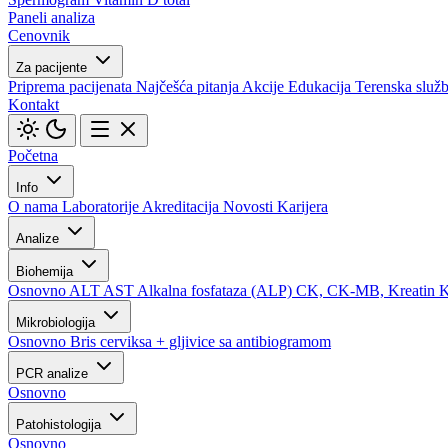
Paneli analiza
Cenovnik
Za pacijente
Priprema pacijenata
Najčešća pitanja
Akcije
Edukacija
Terenska služ
Kontakt
Početna
Info
O nama
Laboratorije
Akreditacija
Novosti
Karijera
Analize
Biohemija
Osnovno
ALT
AST
Alkalna fosfataza (ALP)
CK, CK-MB, Kreatin 
Mikrobiologija
Osnovno
Bris cerviksa + gljivice sa antibiogramom
PCR analize
Osnovno
Patohistologija
Osnovno