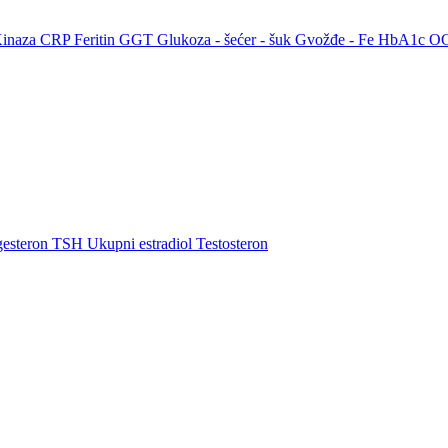
Kinaza
CRP
Feritin
GGT
Glukoza - šećer - šuk
Gvožđe - Fe
HbA1c
O
gesteron
TSH
Ukupni estradiol
Testosteron