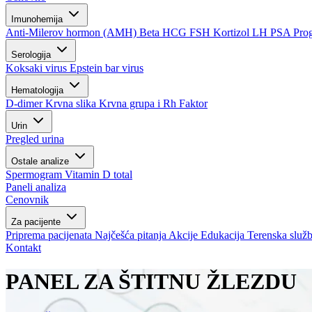
Imunohemija
Anti-Milerov hormon (AMH)
Beta HCG
FSH
Kortizol
LH
PSA
Pro
Serologija
Koksaki virus
Epstein bar virus
Hematologija
D-dimer
Krvna slika
Krvna grupa i Rh Faktor
Urin
Pregled urina
Ostale analize
Spermogram
Vitamin D total
Paneli analiza
Cenovnik
Za pacijente
Priprema pacijenata
Najčešća pitanja
Akcije
Edukacija
Terenska služ
Kontakt
PANEL ZA ŠTITNU ŽLEZDU