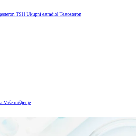
gesteron
TSH
Ukupni estradiol
Testosteron
ba
Vaše mišljenje