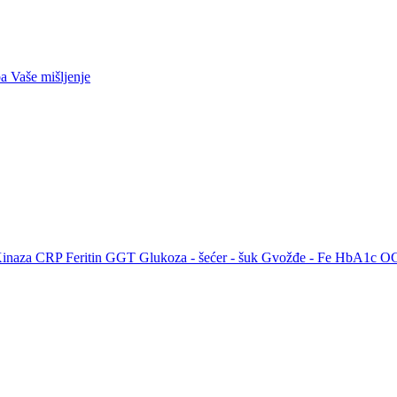
ba
Vaše mišljenje
Kinaza
CRP
Feritin
GGT
Glukoza - šećer - šuk
Gvožđe - Fe
HbA1c
O