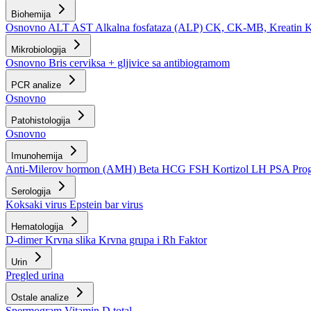
Biohemija
Osnovno
ALT
AST
Alkalna fosfataza (ALP)
CK, CK-MB, Kreatin 
Mikrobiologija
Osnovno
Bris cerviksa + gljivice sa antibiogramom
PCR analize
Osnovno
Patohistologija
Osnovno
Imunohemija
Anti-Milerov hormon (AMH)
Beta HCG
FSH
Kortizol
LH
PSA
Pro
Serologija
Koksaki virus
Epstein bar virus
Hematologija
D-dimer
Krvna slika
Krvna grupa i Rh Faktor
Urin
Pregled urina
Ostale analize
Spermogram
Vitamin D total