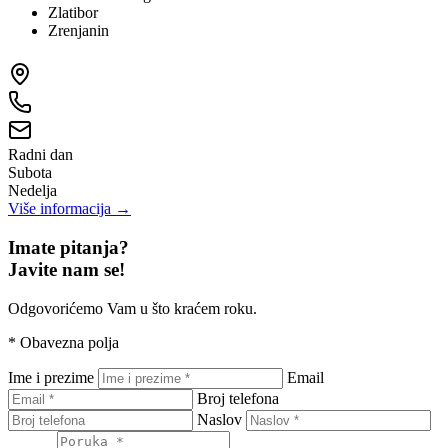
Zlatibor
Zrenjanin
Radni dan
Subota
Nedelja
Više informacija →
Imate pitanja?
Javite nam se!
Odgovorićemo Vam u što kraćem roku.
*
Obavezna polja
Ime i prezime
Email
Broj telefona
Naslov