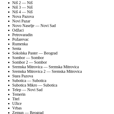
Niš 2
— Niš
Niš 3
— Niš
Niš 4
— Niš
Nova Pazova
Novi Pazar
Novo Naselje
— Novi Sad
Odžaci
Petrovaradin
Požarevac
Rumenka
Senta
Sokolska Paster
— Beograd
Sombor
— Sombor
Sombor 2
— Sombor
Sremska Mitrovica
— Sremska Mitrovica
Sremska Mitrovica 2
— Sremska Mitrovica
Stara Pazova
Subotica
— Subotica
Subotica Mikro
— Subotica
Telep
— Novi Sad
Temerin
Titel
Užice
Vrbas
Zemun
— Beograd