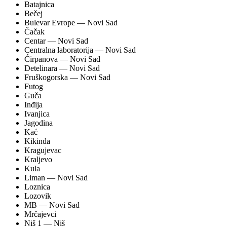
Batajnica
Bečej
Bulevar Evrope
— Novi Sad
Čačak
Centar
— Novi Sad
Centralna laboratorija
— Novi Sad
Ćirpanova
— Novi Sad
Detelinara
— Novi Sad
Fruškogorska
— Novi Sad
Futog
Guča
Inđija
Ivanjica
Jagodina
Kać
Kikinda
Kragujevac
Kraljevo
Kula
Liman
— Novi Sad
Loznica
Lozovik
MB
— Novi Sad
Mrčajevci
Niš 1
— Niš