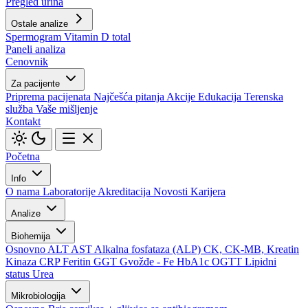
Pregled urina
Ostale analize
Spermogram
Vitamin D total
Paneli analiza
Cenovnik
Za pacijente
Priprema pacijenata
Najčešća pitanja
Akcije
Edukacija
Terenska
služba
Vaše mišljenje
Kontakt
Početna
Info
O nama
Laboratorije
Akreditacija
Novosti
Karijera
Analize
Biohemija
Osnovno
ALT
AST
Alkalna fosfataza (ALP)
CK, CK-MB, Kreatin
Kinaza
CRP
Feritin
GGT
Gvožđe - Fe
HbA1c
OGTT
Lipidni
status
Urea
Mikrobiologija