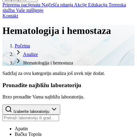
Priprema pacijenata
Najčešća pitanja
Akcije
Edukacija
Terenska
služba
Vaše mišljenje
Kontakt
Hematologija i hemostaza
Početna
Analize
Hematologija i hemostaza
Sadržaj za ovu kategoriju analiza još uvek nije dodat.
Pronađite najbližu laboratoriju
Brzo pronađite Vama najbližu laboratoriju.
Izaberite laboratoriju
Apatin
Bačka Topola