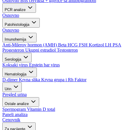
Osnovno
Bris cerviksa + gljivice sa antibiogramom
PCR analize
Osnovno
Patohistologija
Osnovno
Imunohemija
Anti-Milerov hormon (AMH)
Beta HCG
FSH
Kortizol
LH
PSA
Progesteron
Ukupni estradiol
Testosteron
Serologija
Koksaki virus
Epstein bar virus
Hematologija
D-dimer
Krvna slika
Krvna grupa i Rh Faktor
Urin
Pregled urina
Ostale analize
Spermogram
Vitamin D total
Paneli analiza
Cenovnik
Za pacijente