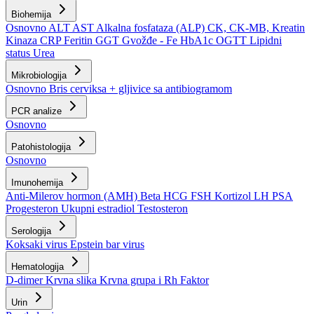
Biohemija
Osnovno
ALT
AST
Alkalna fosfataza (ALP)
CK, CK-MB, Kreatin
Kinaza
CRP
Feritin
GGT
Gvožđe - Fe
HbA1c
OGTT
Lipidni
status
Urea
Mikrobiologija
Osnovno
Bris cerviksa + gljivice sa antibiogramom
PCR analize
Osnovno
Patohistologija
Osnovno
Imunohemija
Anti-Milerov hormon (AMH)
Beta HCG
FSH
Kortizol
LH
PSA
Progesteron
Ukupni estradiol
Testosteron
Serologija
Koksaki virus
Epstein bar virus
Hematologija
D-dimer
Krvna slika
Krvna grupa i Rh Faktor
Urin