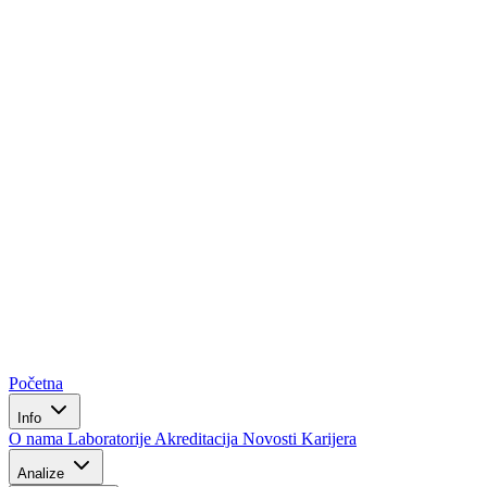
Početna
Info
O nama
Laboratorije
Akreditacija
Novosti
Karijera
Analize