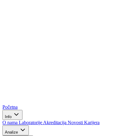
Početna
Info
O nama
Laboratorije
Akreditacija
Novosti
Karijera
Analize