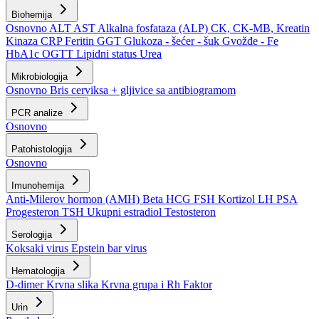
Biohemija
Osnovno
ALT
AST
Alkalna fosfataza (ALP)
CK, CK-MB, Kreatin
Kinaza
CRP
Feritin
GGT
Glukoza - šećer - šuk
Gvožđe - Fe
HbA1c
OGTT
Lipidni status
Urea
Mikrobiologija
Osnovno
Bris cerviksa + gljivice sa antibiogramom
PCR analize
Osnovno
Patohistologija
Osnovno
Imunohemija
Anti-Milerov hormon (AMH)
Beta HCG
FSH
Kortizol
LH
PSA
Progesteron
TSH
Ukupni estradiol
Testosteron
Serologija
Koksaki virus
Epstein bar virus
Hematologija
D-dimer
Krvna slika
Krvna grupa i Rh Faktor
Urin