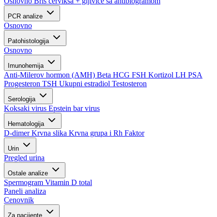
Osnovno
Bris cerviksa + gljivice sa antibiogramom
PCR analize
Osnovno
Patohistologija
Osnovno
Imunohemija
Anti-Milerov hormon (AMH)
Beta HCG
FSH
Kortizol
LH
PSA
Progesteron
TSH
Ukupni estradiol
Testosteron
Serologija
Koksaki virus
Epstein bar virus
Hematologija
D-dimer
Krvna slika
Krvna grupa i Rh Faktor
Urin
Pregled urina
Ostale analize
Spermogram
Vitamin D total
Paneli analiza
Cenovnik
Za pacijente