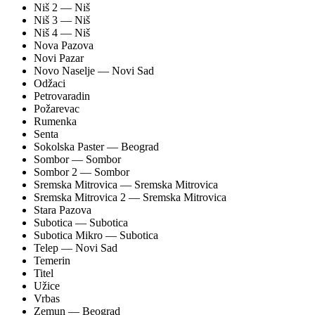
Niš 2
— Niš
Niš 3
— Niš
Niš 4
— Niš
Nova Pazova
Novi Pazar
Novo Naselje
— Novi Sad
Odžaci
Petrovaradin
Požarevac
Rumenka
Senta
Sokolska Paster
— Beograd
Sombor
— Sombor
Sombor 2
— Sombor
Sremska Mitrovica
— Sremska Mitrovica
Sremska Mitrovica 2
— Sremska Mitrovica
Stara Pazova
Subotica
— Subotica
Subotica Mikro
— Subotica
Telep
— Novi Sad
Temerin
Titel
Užice
Vrbas
Zemun
— Beograd