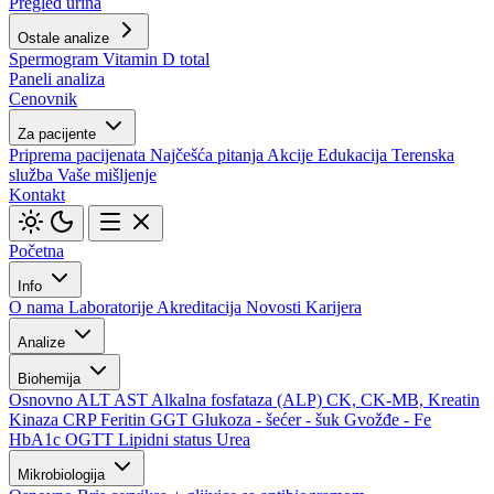
Pregled urina
Ostale analize
Spermogram
Vitamin D total
Paneli analiza
Cenovnik
Za pacijente
Priprema pacijenata
Najčešća pitanja
Akcije
Edukacija
Terenska
služba
Vaše mišljenje
Kontakt
Početna
Info
O nama
Laboratorije
Akreditacija
Novosti
Karijera
Analize
Biohemija
Osnovno
ALT
AST
Alkalna fosfataza (ALP)
CK, CK-MB, Kreatin
Kinaza
CRP
Feritin
GGT
Glukoza - šećer - šuk
Gvožđe - Fe
HbA1c
OGTT
Lipidni status
Urea
Mikrobiologija