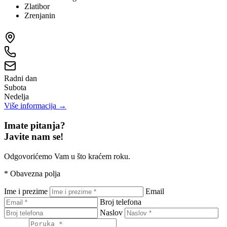
Zlatibor
Zrenjanin
Radni dan
Subota
Nedelja
Više informacija →
Imate pitanja?
Javite nam se!
Odgovorićemo Vam u što kraćem roku.
*
Obavezna polja
Ime i prezime
Email
Broj telefona
Naslov