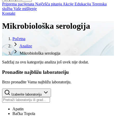
Priprema pacijenata
Najčešća pitanja
Akcije
Edukacija
Terenska
služba
Vaše mišljenje
Kontakt
Mikrobiološka serologija
Početna
Analize
Mikrobiološka serologija
Sadržaj za ovu kategoriju analiza još uvek nije dodat.
Pronađite najbližu laboratoriju
Brzo pronađite Vama najbližu laboratoriju.
Izaberite laboratoriju
Apatin
Bačka Topola