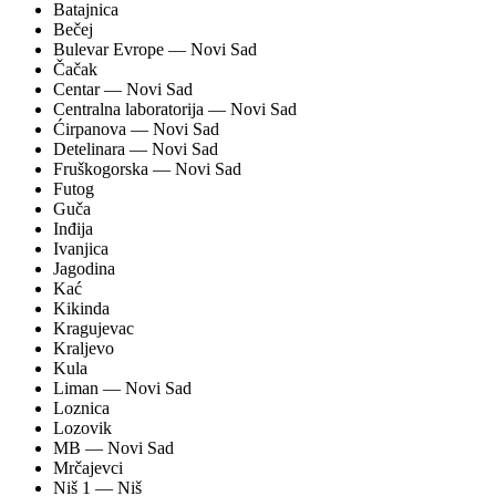
Batajnica
Bečej
Bulevar Evrope
— Novi Sad
Čačak
Centar
— Novi Sad
Centralna laboratorija
— Novi Sad
Ćirpanova
— Novi Sad
Detelinara
— Novi Sad
Fruškogorska
— Novi Sad
Futog
Guča
Inđija
Ivanjica
Jagodina
Kać
Kikinda
Kragujevac
Kraljevo
Kula
Liman
— Novi Sad
Loznica
Lozovik
MB
— Novi Sad
Mrčajevci
Niš 1
— Niš