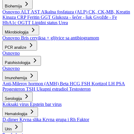
Biohemija
Osnovno
ALT
AST
Alkalna fosfataza (ALP)
CK, CK-MB, Kreatin
Kinaza
CRP
Feritin
GGT
Glukoza - šećer - šuk
Gvožđe - Fe
HbA1c
OGTT
Lipidni status
Urea
Mikrobiologija
Osnovno
Bris cerviksa + gljivice sa antibiogramom
PCR analize
Osnovno
Patohistologija
Osnovno
Imunohemija
Anti-Milerov hormon (AMH)
Beta HCG
FSH
Kortizol
LH
PSA
Progesteron
TSH
Ukupni estradiol
Testosteron
Serologija
Koksaki virus
Epstein bar virus
Hematologija
D-dimer
Krvna slika
Krvna grupa i Rh Faktor
Urin