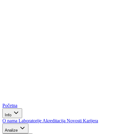
Početna
Info
O nama
Laboratorije
Akreditacija
Novosti
Karijera
Analize