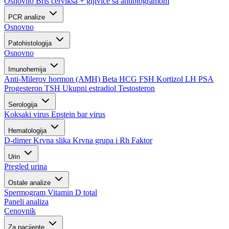
Osnovno
Bris cerviksa + gljivice sa antibiogramom
PCR analize
Osnovno
Patohistologija
Osnovno
Imunohemija
Anti-Milerov hormon (AMH)
Beta HCG
FSH
Kortizol
LH
PSA
Progesteron
TSH
Ukupni estradiol
Testosteron
Serologija
Koksaki virus
Epstein bar virus
Hematologija
D-dimer
Krvna slika
Krvna grupa i Rh Faktor
Urin
Pregled urina
Ostale analize
Spermogram
Vitamin D total
Paneli analiza
Cenovnik
Za pacijente