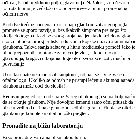
očima , ispadi u vidnom polju, glavobolja. Nažalost, vrlo često u
tom stadijumu je već došlo do pojave ireverzibilnih promena na
očnom nervu.
Kod dve trećine pacijenata koji imaju glaukom zatvorenog ugla
promene se sporo razvijaju, bez ikakvih simptoma pre nego što
dodje do tegoba. Kod izvesnog broja pacijenata dolazi do naglog
skoka intraokularnog pritiska i do stanja koje se naziva akutni napad
glaukoma. Takva stanja zahtevaju hitnu medicinsku pomoć! Jako je
bitno prepoznati simptome: zamućenje vida, jak bol u oku,
glavobolja, krugovi u bojama duge oko izvora svetlosti, mučnina i
povraćanje
Ukoliko imate neke od ovih simptoma, odmah se javite Vašem
oftalmologu. Ukoliko se odmah ne pristupi lečenju akutnog napada
glaukoma može doći do slepila!
Redovni pregledi oka od strane Vašeg oftalmologa su najbolji način
da se otkrije glaukom. Nije dovoljno izmeriti samo očni pritisak da
bi se utvrdilo da li imate glaukom. Jedini siguran način da se otkrije
glaukom je kompletan oftalmološki pregled.
Pronađite najbližu laboratoriju
Brzo pronađite Vama najbližu laboratoriju.