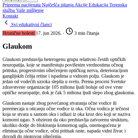
Priprema pacijenata
Najčešća pitanja
Akcije
Edukacija
Terenska
služba
Vaše mišljenje
Kontakt
Svi edukativni članci
Hronične bolesti
17. jun 2026.
·
3 min čitanja
Glaukom
Glaukom predstavlja heterogenu grupu relativno čestih optičkih
neuropatija, koje se manifestuju povišenim vrednostima očnog
pritiska, progresivnim oštećenjem optičkog nerva, deterioracijom
ganglijskih ćelija retine i ispadima u vidnom polju. Glaukom je
jedan od vodećih uzroka slepila u svetu. Prema proceni Svetske
zdravstvene organizacije 105 miliona ljudi boluje od ove vrste
optičke neuropatije, dok je čak 5 miliona ljudi slepo zbog glaukoma.
Glaukom nastaje zbog povećanog stvaranja očne vodice ili
poremecaja u oticanju očne vodice iz oka. Očna vodica je tečnost
koja se stvara u samom oku i odlazi iz oka kroz deo koji se naziva
komorni ugao. S obzirom da oko predstavlja zatvorenu strukturu,
ukoliko dodje do blokiranja komornog ugla, onemogućena je
eliminacija očne vodice, očni pritisak raste, napada vidni živac i
dovodi do njegovog oštećenja.