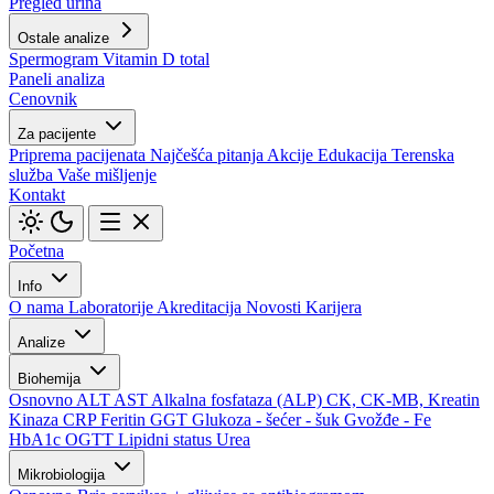
Pregled urina
Ostale analize
Spermogram
Vitamin D total
Paneli analiza
Cenovnik
Za pacijente
Priprema pacijenata
Najčešća pitanja
Akcije
Edukacija
Terenska
služba
Vaše mišljenje
Kontakt
Početna
Info
O nama
Laboratorije
Akreditacija
Novosti
Karijera
Analize
Biohemija
Osnovno
ALT
AST
Alkalna fosfataza (ALP)
CK, CK-MB, Kreatin
Kinaza
CRP
Feritin
GGT
Glukoza - šećer - šuk
Gvožđe - Fe
HbA1c
OGTT
Lipidni status
Urea
Mikrobiologija