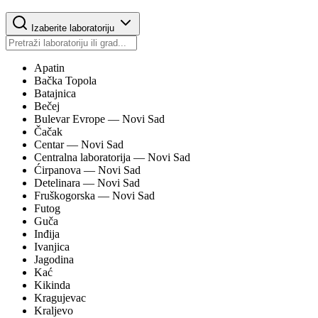
Izaberite laboratoriju
Apatin
Bačka Topola
Batajnica
Bečej
Bulevar Evrope
— Novi Sad
Čačak
Centar
— Novi Sad
Centralna laboratorija
— Novi Sad
Ćirpanova
— Novi Sad
Detelinara
— Novi Sad
Fruškogorska
— Novi Sad
Futog
Guča
Inđija
Ivanjica
Jagodina
Kać
Kikinda
Kragujevac
Kraljevo