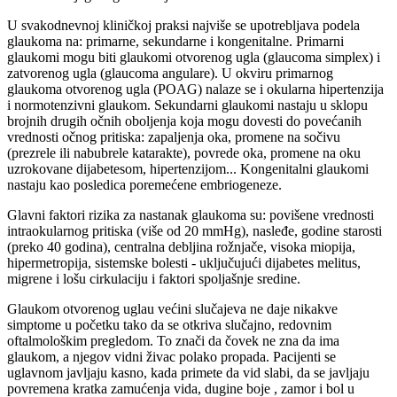
U svakodnevnoj kliničkoj praksi najviše se upotrebljava podela
glaukoma na: primarne, sekundarne i kongenitalne. Primarni
glaukomi mogu biti glaukomi otvorenog ugla (glaucoma simplex) i
zatvorenog ugla (glaucoma angulare). U okviru primarnog
glaukoma otvorenog ugla (POAG) nalaze se i okularna hipertenzija
i normotenzivni glaukom. Sekundarni glaukomi nastaju u sklopu
brojnih drugih očnih oboljenja koja mogu dovesti do povećanih
vrednosti očnog pritiska: zapaljenja oka, promene na sočivu
(prezrele ili nabubrele katarakte), povrede oka, promene na oku
uzrokovane dijabetesom, hipertenzijom... Kongenitalni glaukomi
nastaju kao posledica poremećene embriogeneze.
Glavni faktori rizika za nastanak glaukoma su: povišene vrednosti
intraokularnog pritiska (više od 20 mmHg), nasleđe, godine starosti
(preko 40 godina), centralna debljina rožnjače, visoka miopija,
hipermetropija, sistemske bolesti - uključujući dijabetes melitus,
migrene i lošu cirkulaciju i faktori spoljašnje sredine.
Glaukom otvorenog uglau većini slučajeva ne daje nikakve
simptome u početku tako da se otkriva slučajno, redovnim
oftalmološkim pregledom. To znači da čovek ne zna da ima
glaukom, a njegov vidni živac polako propada. Pacijenti se
uglavnom javljaju kasno, kada primete da vid slabi, da se javljaju
povremena kratka zamućenja vida, dugine boje , zamor i bol u