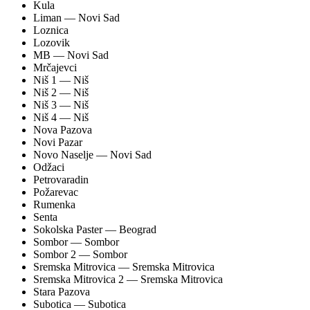
Kula
Liman
— Novi Sad
Loznica
Lozovik
MB
— Novi Sad
Mrčajevci
Niš 1
— Niš
Niš 2
— Niš
Niš 3
— Niš
Niš 4
— Niš
Nova Pazova
Novi Pazar
Novo Naselje
— Novi Sad
Odžaci
Petrovaradin
Požarevac
Rumenka
Senta
Sokolska Paster
— Beograd
Sombor
— Sombor
Sombor 2
— Sombor
Sremska Mitrovica
— Sremska Mitrovica
Sremska Mitrovica 2
— Sremska Mitrovica
Stara Pazova
Subotica
— Subotica