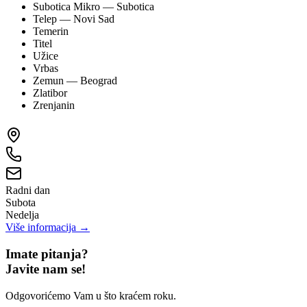
Subotica Mikro
— Subotica
Telep
— Novi Sad
Temerin
Titel
Užice
Vrbas
Zemun
— Beograd
Zlatibor
Zrenjanin
Radni dan
Subota
Nedelja
Više informacija →
Imate pitanja?
Javite nam se!
Odgovorićemo Vam u što kraćem roku.