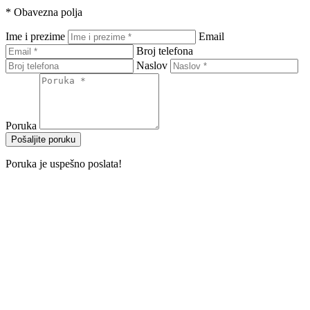
*
Obavezna polja
Ime i prezime
Email
Broj telefona
Naslov
Poruka
Pošaljite poruku
Poruka je uspešno poslata!