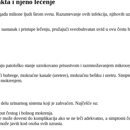
kta i njeno lečenje
gađa milione ljudi širom sveta. Razumevanje ovih infekcija, njihovih uz
 nastanak i pristupe lečenju, pružajući sveobuhvatan uvid u ovu čestu b
vljaju patološko stanje uzrokovano prisustvom i razmnožavanjem mikroorg
ći bubrege, mokraćne kanale (uretere), mokraćnu bešiku i uretru. Simptom
sa mokrenjem.
 delu urinarnog sistema koji je zahvaćen. Najčešće su:
put čestog i bolnog mokrenja.
 koje može dovesti do komplikacija ako se ne leči adekvatno, a simptomi 
e može javiti kod osoba svih uzrasta.