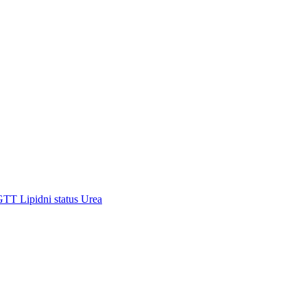
GTT
Lipidni status
Urea