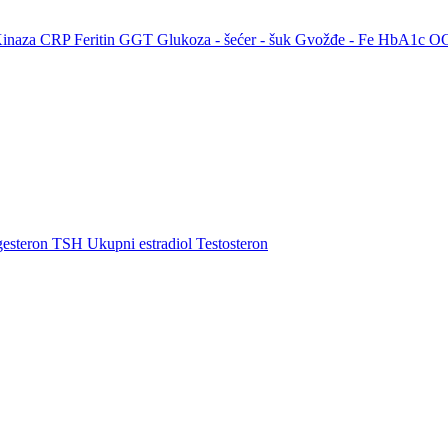
Kinaza
CRP
Feritin
GGT
Glukoza - šećer - šuk
Gvožđe - Fe
HbA1c
O
gesteron
TSH
Ukupni estradiol
Testosteron