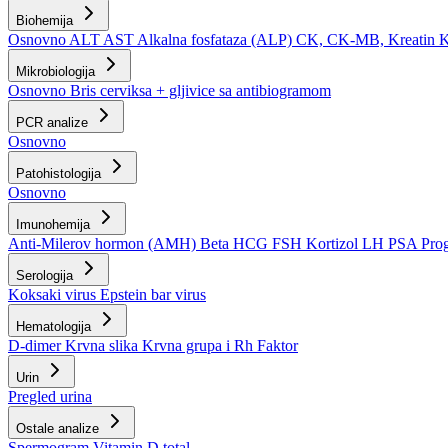
Biohemija
Osnovno
ALT
AST
Alkalna fosfataza (ALP)
CK, CK-MB, Kreatin 
Mikrobiologija
Osnovno
Bris cerviksa + gljivice sa antibiogramom
PCR analize
Osnovno
Patohistologija
Osnovno
Imunohemija
Anti-Milerov hormon (AMH)
Beta HCG
FSH
Kortizol
LH
PSA
Pro
Serologija
Koksaki virus
Epstein bar virus
Hematologija
D-dimer
Krvna slika
Krvna grupa i Rh Faktor
Urin
Pregled urina
Ostale analize
Spermogram
Vitamin D total