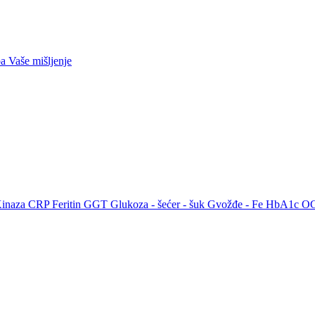
ba
Vaše mišljenje
Kinaza
CRP
Feritin
GGT
Glukoza - šećer - šuk
Gvožđe - Fe
HbA1c
O