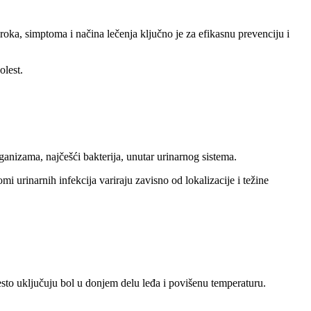
roka, simptoma i načina lečenja ključno je za efikasnu prevenciju i
olest.
anizama, najčešći bakterija, unutar urinarnog sistema.
i urinarnih infekcija variraju zavisno od lokalizacije i težine
često uključuju bol u donjem delu leđa i povišenu temperaturu.