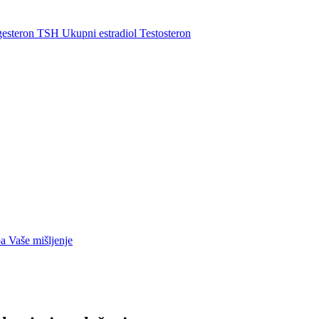
gesteron
TSH
Ukupni estradiol
Testosteron
ba
Vaše mišljenje