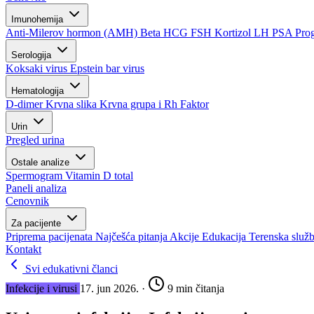
Imunohemija
Anti-Milerov hormon (AMH)
Beta HCG
FSH
Kortizol
LH
PSA
Pro
Serologija
Koksaki virus
Epstein bar virus
Hematologija
D-dimer
Krvna slika
Krvna grupa i Rh Faktor
Urin
Pregled urina
Ostale analize
Spermogram
Vitamin D total
Paneli analiza
Cenovnik
Za pacijente
Priprema pacijenata
Najčešća pitanja
Akcije
Edukacija
Terenska služ
Kontakt
Svi edukativni članci
Infekcije i virusi
17. jun 2026.
·
9 min čitanja