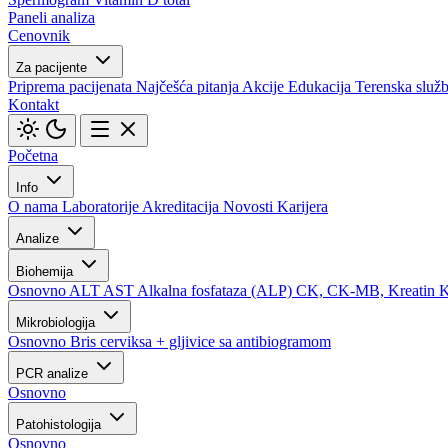
Paneli analiza
Cenovnik
Za pacijente
Priprema pacijenata
Najčešća pitanja
Akcije
Edukacija
Terenska služ
Kontakt
Početna
Info
O nama
Laboratorije
Akreditacija
Novosti
Karijera
Analize
Biohemija
Osnovno
ALT
AST
Alkalna fosfataza (ALP)
CK, CK-MB, Kreatin 
Mikrobiologija
Osnovno
Bris cerviksa + gljivice sa antibiogramom
PCR analize
Osnovno
Patohistologija
Osnovno