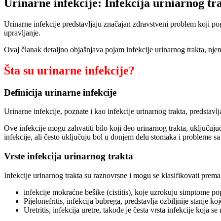
Urinarne infekcije: Infekcija urniarnog tra
Urinarne infekcije predstavljaju značajan zdravstveni problem koji po
upravljanje.
Ovaj članak detaljno objašnjava pojam infekcije urinarnog trakta, njen
Šta su urinarne infekcije?
Definicija urinarne infekcije
Urinarne infekcije, poznate i kao infekcije urinarnog trakta, predsta
Ove infekcije mogu zahvatiti bilo koji deo urinarnog trakta, uključuju
infekcije, ali često uključuju bol u donjem delu stomaka i probleme 
Vrste infekcija urinarnog trakta
Infekcije urinarnog trakta su raznovrsne i mogu se klasifikovati prema
infekcije mokraćne bešike (cistitis), koje uzrokuju simptome po
Pijelonefritis, infekcija bubrega, predstavlja ozbiljnije stanje
Uretritis, infekcija uretre, takođe je česta vrsta infekcije koja s