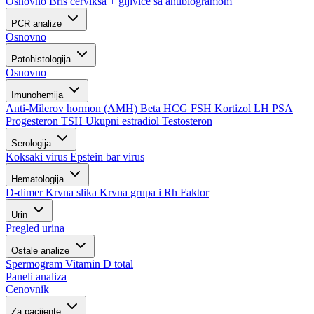
Osnovno
Bris cerviksa + gljivice sa antibiogramom
PCR analize
Osnovno
Patohistologija
Osnovno
Imunohemija
Anti-Milerov hormon (AMH)
Beta HCG
FSH
Kortizol
LH
PSA
Progesteron
TSH
Ukupni estradiol
Testosteron
Serologija
Koksaki virus
Epstein bar virus
Hematologija
D-dimer
Krvna slika
Krvna grupa i Rh Faktor
Urin
Pregled urina
Ostale analize
Spermogram
Vitamin D total
Paneli analiza
Cenovnik
Za pacijente