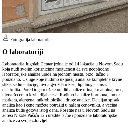
Fotografija laboratorije
O laboratoriji
Laboratorija Jugolab Centar jedna je od 14 lokacija u Novom Sadu
koja nudi svojim korisnicima mogućnost da sve neophodne
laboratorijske analize urade na jednom mestu, brzo, tačno i
pouzdano. Usluge koje nudimo uključuju analize kompletne krvne
slike, sedimentacije, nivoa gvožda u krvi, lipidnog statusa,
elektrolita. Pored toga možete uraditi analize urina, kreatinina, uree,
nivoa šećera u krvi i dijabetesa. Radimo i analize hormona, tumor
markera, alergena, mikrobiološke i druge analize. Detaljan spisak
analiza kao i cene možete potražiti u našem cenovniku, a većina
analiza bude gotova istog dana. Posetite nas u Novom Sadu na
adresi Nikole Pašića 12 i uradite tačne i pouzdane laboratorijske
analize za svoje zdravlje!