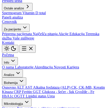
Pregled urina
Ostale analize
Spermogram
Vitamin D total
Paneli analiza
Cenovnik
Za pacijente
Priprema pacijenata
Najčešća pitanja
Akcije
Edukacija
Terenska
služba
Vaše mišljenje
Kontakt
Početna
Info
O nama
Laboratorije
Akreditacija
Novosti
Karijera
Analize
Biohemija
Osnovno
ALT
AST
Alkalna fosfataza (ALP)
CK, CK-MB, Kreatin
Kinaza
CRP
Feritin
GGT
Glukoza - šećer - šuk
Gvožđe - Fe
HbA1c
OGTT
Lipidni status
Urea
Mikrobiologija