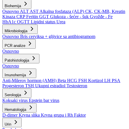
Biohemija
Osnovno
ALT
AST
Alkalna fosfataza (ALP)
CK, CK-MB, Kreatin
Kinaza
CRP
Feritin
GGT
Glukoza - šećer - šuk
Gvožđe - Fe
HbA1c
OGTT
Lipidni status
Urea
Mikrobiologija
Osnovno
Bris cerviksa + gljivice sa antibiogramom
PCR analize
Osnovno
Patohistologija
Osnovno
Imunohemija
Anti-Milerov hormon (AMH)
Beta HCG
FSH
Kortizol
LH
PSA
Progesteron
TSH
Ukupni estradiol
Testosteron
Serologija
Koksaki virus
Epstein bar virus
Hematologija
D-dimer
Krvna slika
Krvna grupa i Rh Faktor
Urin