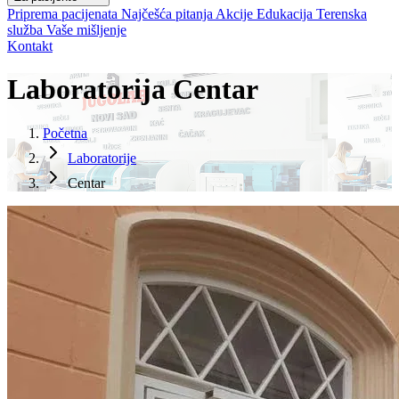
Priprema pacijenata
Najčešća pitanja
Akcije
Edukacija
Terenska
služba
Vaše mišljenje
Kontakt
Laboratorija Centar
Početna
Laboratorije
Centar