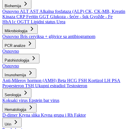
Biohemija
Osnovno
ALT
AST
Alkalna fosfataza (ALP)
CK, CK-MB, Kreatin
Kinaza
CRP
Feritin
GGT
Glukoza - šećer - šuk
Gvožđe - Fe
HbA1c
OGTT
Lipidni status
Urea
Mikrobiologija
Osnovno
Bris cerviksa + gljivice sa antibiogramom
PCR analize
Osnovno
Patohistologija
Osnovno
Imunohemija
Anti-Milerov hormon (AMH)
Beta HCG
FSH
Kortizol
LH
PSA
Progesteron
TSH
Ukupni estradiol
Testosteron
Serologija
Koksaki virus
Epstein bar virus
Hematologija
D-dimer
Krvna slika
Krvna grupa i Rh Faktor
Urin