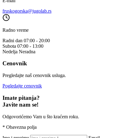
E-mail
fruskogorska@jugolab.rs
Radno vreme
Radni dan
07:00 - 20:00
Subota
07:00 - 13:00
Nedelja
Neradna
Cenovnik
Pregledajte naš cenovnik usluga.
Pogledajte cenovnik
Imate pitanja?
Javite nam se!
Odgovorićemo Vam u što kraćem roku.
*
Obavezna polja
Ime i prezime
Email