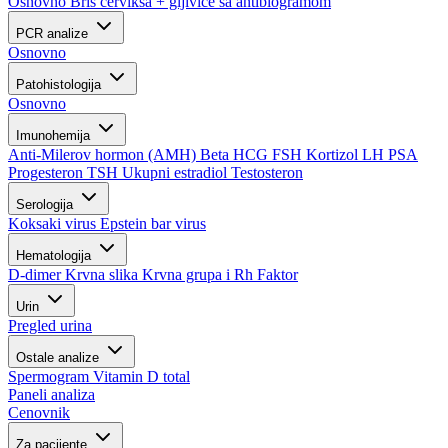
Osnovno
Bris cerviksa + gljivice sa antibiogramom
PCR analize
Osnovno
Patohistologija
Osnovno
Imunohemija
Anti-Milerov hormon (AMH)
Beta HCG
FSH
Kortizol
LH
PSA
Progesteron
TSH
Ukupni estradiol
Testosteron
Serologija
Koksaki virus
Epstein bar virus
Hematologija
D-dimer
Krvna slika
Krvna grupa i Rh Faktor
Urin
Pregled urina
Ostale analize
Spermogram
Vitamin D total
Paneli analiza
Cenovnik
Za pacijente