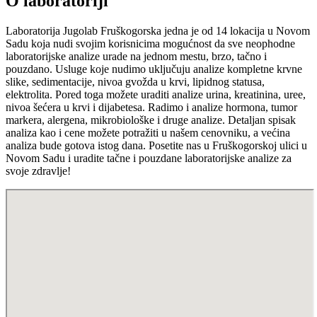
O laboratoriji
Laboratorija Jugolab Fruškogorska jedna je od 14 lokacija u Novom
Sadu koja nudi svojim korisnicima mogućnost da sve neophodne
laboratorijske analize urade na jednom mestu, brzo, tačno i
pouzdano. Usluge koje nudimo uključuju analize kompletne krvne
slike, sedimentacije, nivoa gvožda u krvi, lipidnog statusa,
elektrolita. Pored toga možete uraditi analize urina, kreatinina, uree,
nivoa šećera u krvi i dijabetesa. Radimo i analize hormona, tumor
markera, alergena, mikrobiološke i druge analize. Detaljan spisak
analiza kao i cene možete potražiti u našem cenovniku, a većina
analiza bude gotova istog dana. Posetite nas u Fruškogorskoj ulici u
Novom Sadu i uradite tačne i pouzdane laboratorijske analize za
svoje zdravlje!