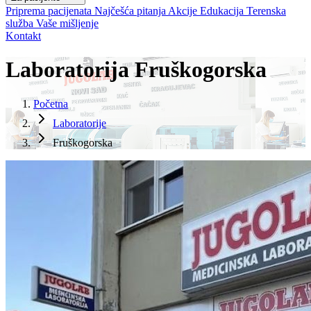
Priprema pacijenata
Najčešća pitanja
Akcije
Edukacija
Terenska
služba
Vaše mišljenje
Kontakt
Laboratorija Fruškogorska
Početna
Laboratorije
Fruškogorska