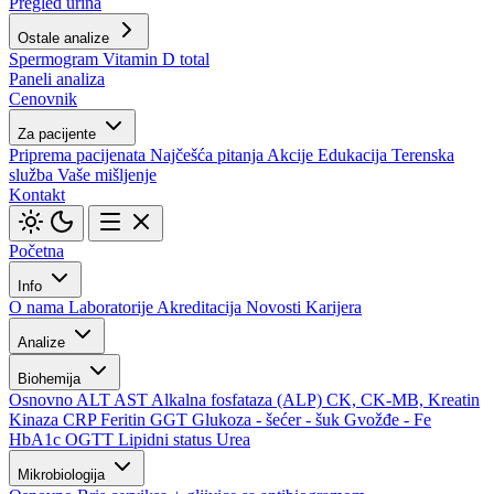
Pregled urina
Ostale analize
Spermogram
Vitamin D total
Paneli analiza
Cenovnik
Za pacijente
Priprema pacijenata
Najčešća pitanja
Akcije
Edukacija
Terenska
služba
Vaše mišljenje
Kontakt
Početna
Info
O nama
Laboratorije
Akreditacija
Novosti
Karijera
Analize
Biohemija
Osnovno
ALT
AST
Alkalna fosfataza (ALP)
CK, CK-MB, Kreatin
Kinaza
CRP
Feritin
GGT
Glukoza - šećer - šuk
Gvožđe - Fe
HbA1c
OGTT
Lipidni status
Urea
Mikrobiologija