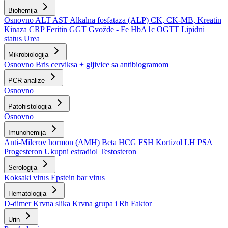
Biohemija
Osnovno
ALT
AST
Alkalna fosfataza (ALP)
CK, CK-MB, Kreatin
Kinaza
CRP
Feritin
GGT
Gvožđe - Fe
HbA1c
OGTT
Lipidni
status
Urea
Mikrobiologija
Osnovno
Bris cerviksa + gljivice sa antibiogramom
PCR analize
Osnovno
Patohistologija
Osnovno
Imunohemija
Anti-Milerov hormon (AMH)
Beta HCG
FSH
Kortizol
LH
PSA
Progesteron
Ukupni estradiol
Testosteron
Serologija
Koksaki virus
Epstein bar virus
Hematologija
D-dimer
Krvna slika
Krvna grupa i Rh Faktor
Urin