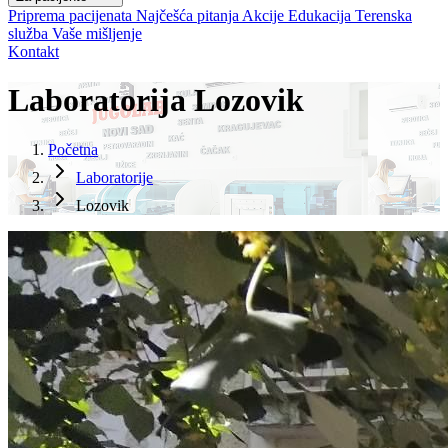
Priprema pacijenata
Najčešća pitanja
Akcije
Edukacija
Terenska
služba
Vaše mišljenje
Kontakt
Laboratorija Lozovik
Početna
Laboratorije
Lozovik