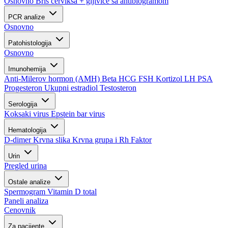
Osnovno
Bris cerviksa + gljivice sa antibiogramom
PCR analize
Osnovno
Patohistologija
Osnovno
Imunohemija
Anti-Milerov hormon (AMH)
Beta HCG
FSH
Kortizol
LH
PSA
Progesteron
Ukupni estradiol
Testosteron
Serologija
Koksaki virus
Epstein bar virus
Hematologija
D-dimer
Krvna slika
Krvna grupa i Rh Faktor
Urin
Pregled urina
Ostale analize
Spermogram
Vitamin D total
Paneli analiza
Cenovnik
Za pacijente