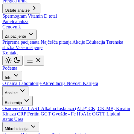
Pregled urina
Ostale analize
Spermogram
Vitamin D total
Paneli analiza
Cenovnik
Za pacijente
Priprema pacijenata
Najčešća pitanja
Akcije
Edukacija
Terenska
služba
Vaše mišljenje
Kontakt
Početna
Info
O nama
Laboratorije
Akreditacija
Novosti
Karijera
Analize
Biohemija
Osnovno
ALT
AST
Alkalna fosfataza (ALP)
CK, CK-MB, Kreatin
Kinaza
CRP
Feritin
GGT
Gvožđe - Fe
HbA1c
OGTT
Lipidni
status
Urea
Mikrobiologija