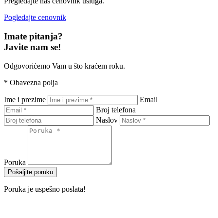
Pregledajte naš cenovnik usluga.
Pogledajte cenovnik
Imate pitanja?
Javite nam se!
Odgovorićemo Vam u što kraćem roku.
*
Obavezna polja
Ime i prezime
Email
Broj telefona
Naslov
Poruka
Pošaljite poruku
Poruka je uspešno poslata!