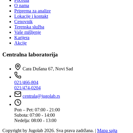
Početna
O nama
Priprema za analize
Lokacije i kontakt
Cenovnik
Terenska služba
Vaše mišljenje
Karijera
Akcije
Centralna laboratorija
Cara Dušana 67, Novi Sad
021/466-804
021/474-0204
centrala@jugolab.rs
Pon – Pet:
07:00 - 21:00
Subota:
07:00 - 14:00
Nedelja:
08:00 - 13:00
Copyright by Jugolab 2026. Sva prava zadržana. |
Mapa sajta