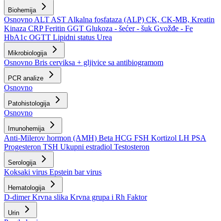
Biohemija
Osnovno
ALT
AST
Alkalna fosfataza (ALP)
CK, CK-MB, Kreatin
Kinaza
CRP
Feritin
GGT
Glukoza - šećer - šuk
Gvožđe - Fe
HbA1c
OGTT
Lipidni status
Urea
Mikrobiologija
Osnovno
Bris cerviksa + gljivice sa antibiogramom
PCR analize
Osnovno
Patohistologija
Osnovno
Imunohemija
Anti-Milerov hormon (AMH)
Beta HCG
FSH
Kortizol
LH
PSA
Progesteron
TSH
Ukupni estradiol
Testosteron
Serologija
Koksaki virus
Epstein bar virus
Hematologija
D-dimer
Krvna slika
Krvna grupa i Rh Faktor
Urin