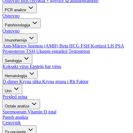
Osnovno
Bris cerviksa + gljivice sa antibiogramom
PCR analize
Osnovno
Patohistologija
Osnovno
Imunohemija
Anti-Milerov hormon (AMH)
Beta HCG
FSH
Kortizol
LH
PSA
Progesteron
TSH
Ukupni estradiol
Testosteron
Serologija
Koksaki virus
Epstein bar virus
Hematologija
D-dimer
Krvna slika
Krvna grupa i Rh Faktor
Urin
Pregled urina
Ostale analize
Spermogram
Vitamin D total
Paneli analiza
Cenovnik
Za pacijente