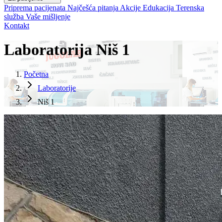
Priprema pacijenata
Najčešća pitanja
Akcije
Edukacija
Terenska
služba
Vaše mišljenje
Kontakt
Laboratorija Niš 1
Početna
Laboratorije
Niš 1