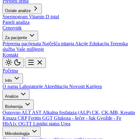
Pregled urina
Ostale analize
Spermogram
Vitamin D total
Paneli analiza
Cenovnik
Za pacijente
Priprema pacijenata
Najčešća pitanja
Akcije
Edukacija
Terenska
služba
Vaše mišljenje
Kontakt
Početna
Info
O nama
Laboratorije
Akreditacija
Novosti
Karijera
Analize
Biohemija
Osnovno
ALT
AST
Alkalna fosfataza (ALP)
CK, CK-MB, Kreatin
Kinaza
CRP
Feritin
GGT
Glukoza - šećer - šuk
Gvožđe - Fe
HbA1c
OGTT
Lipidni status
Urea
Mikrobiologija