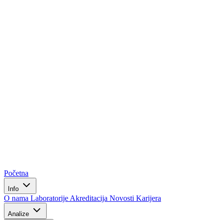
Početna
Info
O nama
Laboratorije
Akreditacija
Novosti
Karijera
Analize