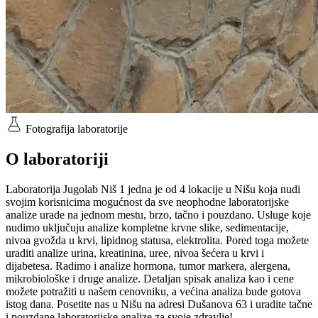
Fotografija laboratorije
O laboratoriji
Laboratorija Jugolab Niš 1 jedna je od 4 lokacije u Nišu koja nudi
svojim korisnicima mogućnost da sve neophodne laboratorijske
analize urade na jednom mestu, brzo, tačno i pouzdano. Usluge koje
nudimo uključuju analize kompletne krvne slike, sedimentacije,
nivoa gvožda u krvi, lipidnog statusa, elektrolita. Pored toga možete
uraditi analize urina, kreatinina, uree, nivoa šećera u krvi i
dijabetesa. Radimo i analize hormona, tumor markera, alergena,
mikrobiološke i druge analize. Detaljan spisak analiza kao i cene
možete potražiti u našem cenovniku, a većina analiza bude gotova
istog dana. Posetite nas u Nišu na adresi Dušanova 63 i uradite tačne
i pouzdane laboratorijske analize za svoje zdravlje!