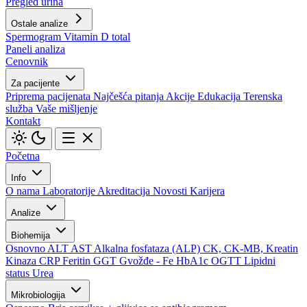
Pregled urina
Ostale analize
Spermogram
Vitamin D total
Paneli analiza
Cenovnik
Za pacijente
Priprema pacijenata
Najčešća pitanja
Akcije
Edukacija
Terenska
služba
Vaše mišljenje
Kontakt
Početna
Info
O nama
Laboratorije
Akreditacija
Novosti
Karijera
Analize
Biohemija
Osnovno
ALT
AST
Alkalna fosfataza (ALP)
CK, CK-MB, Kreatin
Kinaza
CRP
Feritin
GGT
Gvožđe - Fe
HbA1c
OGTT
Lipidni
status
Urea
Mikrobiologija