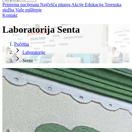
Priprema pacijenata
Najčešća pitanja
Akcije
Edukacija
Terenska
služba
Vaše mišljenje
Kontakt
Laboratorija Senta
Početna
Laboratorije
Senta