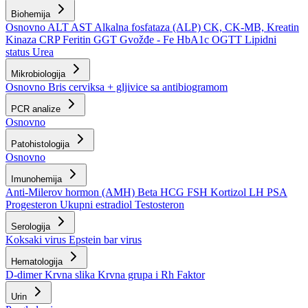
Biohemija
Osnovno
ALT
AST
Alkalna fosfataza (ALP)
CK, CK-MB, Kreatin
Kinaza
CRP
Feritin
GGT
Gvožđe - Fe
HbA1c
OGTT
Lipidni
status
Urea
Mikrobiologija
Osnovno
Bris cerviksa + gljivice sa antibiogramom
PCR analize
Osnovno
Patohistologija
Osnovno
Imunohemija
Anti-Milerov hormon (AMH)
Beta HCG
FSH
Kortizol
LH
PSA
Progesteron
Ukupni estradiol
Testosteron
Serologija
Koksaki virus
Epstein bar virus
Hematologija
D-dimer
Krvna slika
Krvna grupa i Rh Faktor
Urin