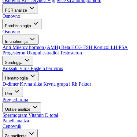
Osnovno
Bris cerviksa + gljivice sa antibiogramom
PCR analize
Osnovno
Patohistologija
Osnovno
Imunohemija
Anti-Milerov hormon (AMH)
Beta HCG
FSH
Kortizol
LH
PSA
Progesteron
Ukupni estradiol
Testosteron
Serologija
Koksaki virus
Epstein bar virus
Hematologija
D-dimer
Krvna slika
Krvna grupa i Rh Faktor
Urin
Pregled urina
Ostale analize
Spermogram
Vitamin D total
Paneli analiza
Cenovnik
Za pacijente