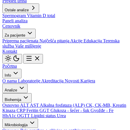
Pregled urina
Ostale analize
Spermogram
Vitamin D total
Paneli analiza
Cenovnik
Za pacijente
Priprema pacijenata
Najčešća pitanja
Akcije
Edukacija
Terenska
služba
Vaše mišljenje
Kontakt
Početna
Info
O nama
Laboratorije
Akreditacija
Novosti
Karijera
Analize
Biohemija
Osnovno
ALT
AST
Alkalna fosfataza (ALP)
CK, CK-MB, Kreatin
Kinaza
CRP
Feritin
GGT
Glukoza - šećer - šuk
Gvožđe - Fe
HbA1c
OGTT
Lipidni status
Urea
Mikrobiologija