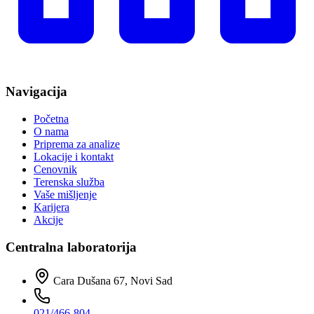
Navigacija
Početna
O nama
Priprema za analize
Lokacije i kontakt
Cenovnik
Terenska služba
Vaše mišljenje
Karijera
Akcije
Centralna laboratorija
Cara Dušana 67, Novi Sad
021/466-804