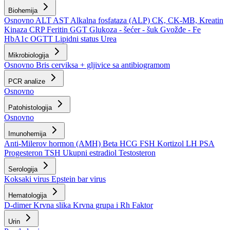
Biohemija
Osnovno
ALT
AST
Alkalna fosfataza (ALP)
CK, CK-MB, Kreatin
Kinaza
CRP
Feritin
GGT
Glukoza - šećer - šuk
Gvožđe - Fe
HbA1c
OGTT
Lipidni status
Urea
Mikrobiologija
Osnovno
Bris cerviksa + gljivice sa antibiogramom
PCR analize
Osnovno
Patohistologija
Osnovno
Imunohemija
Anti-Milerov hormon (AMH)
Beta HCG
FSH
Kortizol
LH
PSA
Progesteron
TSH
Ukupni estradiol
Testosteron
Serologija
Koksaki virus
Epstein bar virus
Hematologija
D-dimer
Krvna slika
Krvna grupa i Rh Faktor
Urin