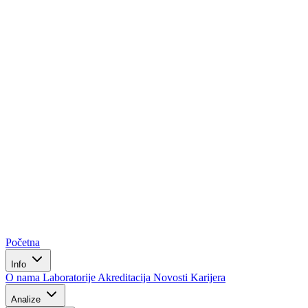
Početna
Info
O nama
Laboratorije
Akreditacija
Novosti
Karijera
Analize