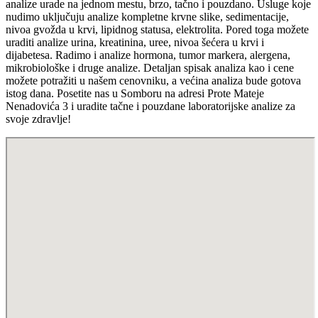
analize urade na jednom mestu, brzo, tačno i pouzdano. Usluge koje
nudimo uključuju analize kompletne krvne slike, sedimentacije,
nivoa gvožda u krvi, lipidnog statusa, elektrolita. Pored toga možete
uraditi analize urina, kreatinina, uree, nivoa šećera u krvi i
dijabetesa. Radimo i analize hormona, tumor markera, alergena,
mikrobiološke i druge analize. Detaljan spisak analiza kao i cene
možete potražiti u našem cenovniku, a većina analiza bude gotova
istog dana. Posetite nas u Somboru na adresi Prote Mateje
Nenadovića 3 i uradite tačne i pouzdane laboratorijske analize za
svoje zdravlje!