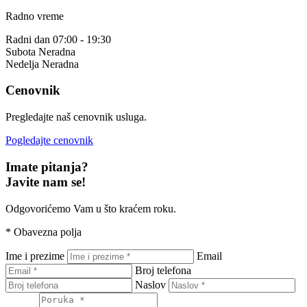
Radno vreme
Radni dan
07:00 - 19:30
Subota
Neradna
Nedelja
Neradna
Cenovnik
Pregledajte naš cenovnik usluga.
Pogledajte cenovnik
Imate pitanja?
Javite nam se!
Odgovorićemo Vam u što kraćem roku.
*
Obavezna polja
Ime i prezime
Email
Broj telefona
Naslov