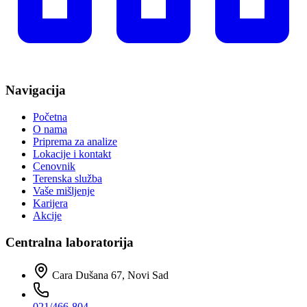
Navigacija
Početna
O nama
Priprema za analize
Lokacije i kontakt
Cenovnik
Terenska služba
Vaše mišljenje
Karijera
Akcije
Centralna laboratorija
Cara Dušana 67, Novi Sad
021/466-804