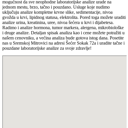
mogućnost da sve neophodne laboratorijske analize urade na
jednom mestu, brzo, tačno i pouzdano. Usluge koje nudimo
uključuju analize kompletne krvne slike, sedimentacije, nivoa
gvožda u krvi, lipidnog statusa, elektrolita. Pored toga možete uraditi
analize urina, kreatinina, uree, nivoa šećera u krvi i dijabetesa.
Radimo i analize hormona, tumor markera, alergena, mikrobiološke
i druge analize. Detaljan spisak analiza kao i cene možete potražiti u
našem cenovniku, a većina analiza bude gotova istog dana. Posetite
nas u Sremskoj Mitrovici na adresi Šećer Sokak 72a i uradite tačne i
pouzdane laboratorijske analize za svoje zdravlje!