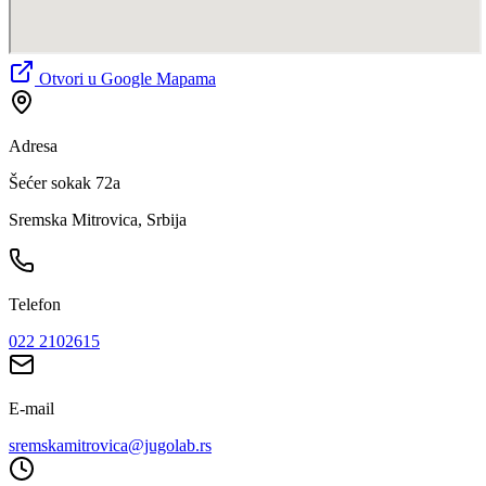
Otvori u Google Mapama
Adresa
Šećer sokak 72a
Sremska Mitrovica, Srbija
Telefon
022 2102615
E-mail
sremskamitrovica@jugolab.rs