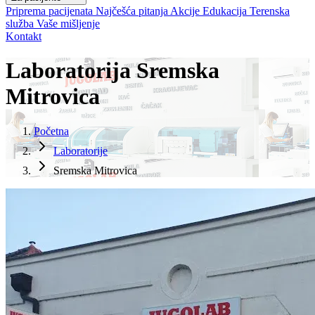
Priprema pacijenata
Najčešća pitanja
Akcije
Edukacija
Terenska
služba
Vaše mišljenje
Kontakt
Laboratorija Sremska
Mitrovica
Početna
Laboratorije
Sremska Mitrovica