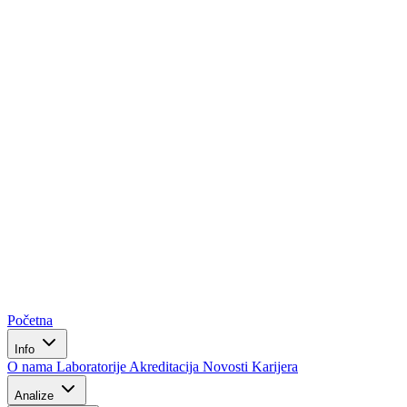
Početna
Info
O nama
Laboratorije
Akreditacija
Novosti
Karijera
Analize