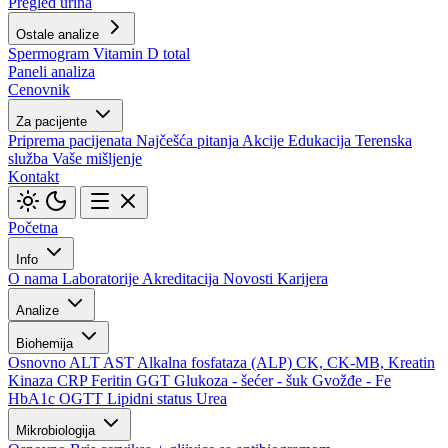
Pregled urina
Ostale analize
Spermogram
Vitamin D total
Paneli analiza
Cenovnik
Za pacijente
Priprema pacijenata
Najčešća pitanja
Akcije
Edukacija
Terenska
služba
Vaše mišljenje
Kontakt
Početna
Info
O nama
Laboratorije
Akreditacija
Novosti
Karijera
Analize
Biohemija
Osnovno
ALT
AST
Alkalna fosfataza (ALP)
CK, CK-MB, Kreatin
Kinaza
CRP
Feritin
GGT
Glukoza - šećer - šuk
Gvožđe - Fe
HbA1c
OGTT
Lipidni status
Urea
Mikrobiologija