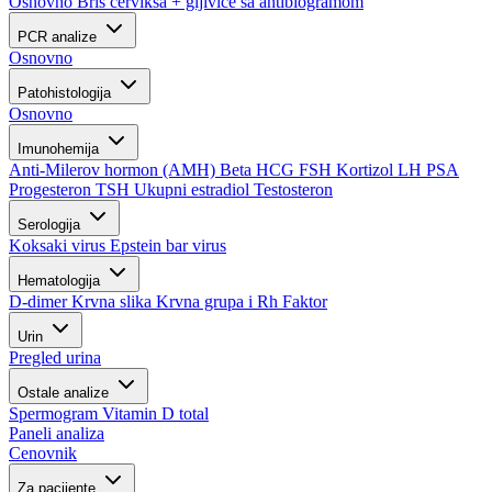
Osnovno
Bris cerviksa + gljivice sa antibiogramom
PCR analize
Osnovno
Patohistologija
Osnovno
Imunohemija
Anti-Milerov hormon (AMH)
Beta HCG
FSH
Kortizol
LH
PSA
Progesteron
TSH
Ukupni estradiol
Testosteron
Serologija
Koksaki virus
Epstein bar virus
Hematologija
D-dimer
Krvna slika
Krvna grupa i Rh Faktor
Urin
Pregled urina
Ostale analize
Spermogram
Vitamin D total
Paneli analiza
Cenovnik
Za pacijente