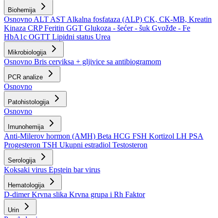
Biohemija
Osnovno
ALT
AST
Alkalna fosfataza (ALP)
CK, CK-MB, Kreatin
Kinaza
CRP
Feritin
GGT
Glukoza - šećer - šuk
Gvožđe - Fe
HbA1c
OGTT
Lipidni status
Urea
Mikrobiologija
Osnovno
Bris cerviksa + gljivice sa antibiogramom
PCR analize
Osnovno
Patohistologija
Osnovno
Imunohemija
Anti-Milerov hormon (AMH)
Beta HCG
FSH
Kortizol
LH
PSA
Progesteron
TSH
Ukupni estradiol
Testosteron
Serologija
Koksaki virus
Epstein bar virus
Hematologija
D-dimer
Krvna slika
Krvna grupa i Rh Faktor
Urin