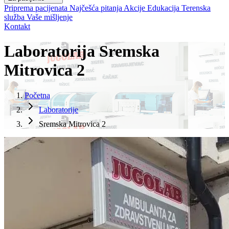
Priprema pacijenata
Najčešća pitanja
Akcije
Edukacija
Terenska
služba
Vaše mišljenje
Kontakt
Laboratorija Sremska
Mitrovica 2
Početna
Laboratorije
Sremska Mitrovica 2