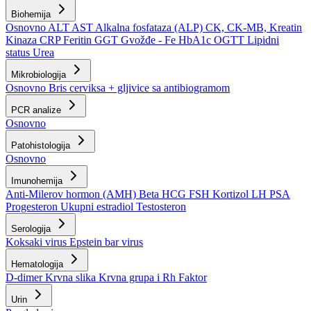
Biohemija
Osnovno
ALT
AST
Alkalna fosfataza (ALP)
CK, CK-MB, Kreatin
Kinaza
CRP
Feritin
GGT
Gvožđe - Fe
HbA1c
OGTT
Lipidni
status
Urea
Mikrobiologija
Osnovno
Bris cerviksa + gljivice sa antibiogramom
PCR analize
Osnovno
Patohistologija
Osnovno
Imunohemija
Anti-Milerov hormon (AMH)
Beta HCG
FSH
Kortizol
LH
PSA
Progesteron
Ukupni estradiol
Testosteron
Serologija
Koksaki virus
Epstein bar virus
Hematologija
D-dimer
Krvna slika
Krvna grupa i Rh Faktor
Urin