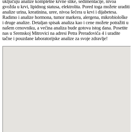
uključuju analize kompletne krvne slike, sedimentacije, nivoa
gvožda u krvi, lipidnog statusa, elektrolita. Pored toga možete uraditi
analize urina, kreatinina, uree, nivoa šećera u krvi i dijabetesa.
Radimo i analize hormona, tumor markera, alergena, mikrobiološke
i druge analize. Detaljan spisak analiza kao i cene možete potražiti u
našem cenovniku, a većina analiza bude gotova istog dana. Posetite
nas u Sremskoj Mitrovici na adresi Petra Preradovića 4 i uradite
tačne i pouzdane laboratorijske analize za svoje zdravlje!