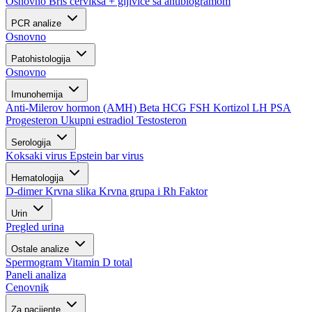
Osnovno
Bris cerviksa + gljivice sa antibiogramom
PCR analize
Osnovno
Patohistologija
Osnovno
Imunohemija
Anti-Milerov hormon (AMH)
Beta HCG
FSH
Kortizol
LH
PSA
Progesteron
Ukupni estradiol
Testosteron
Serologija
Koksaki virus
Epstein bar virus
Hematologija
D-dimer
Krvna slika
Krvna grupa i Rh Faktor
Urin
Pregled urina
Ostale analize
Spermogram
Vitamin D total
Paneli analiza
Cenovnik
Za pacijente