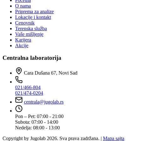
Početna
O nama
Priprema za analize
Lokacije i kontakt
Cenovnik
Terenska služba
Vaše mišljenje
Karijera
Akcije
Centralna laboratorija
Cara Dušana 67, Novi Sad
021/466-804
021/474-0204
centrala@jugolab.rs
Pon – Pet:
07:00 - 21:00
Subota:
07:00 - 14:00
Nedelja:
08:00 - 13:00
Copyright by Jugolab 2026. Sva prava zadržana. |
Mapa sajta