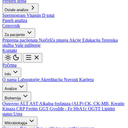
Pregled urina
Ostale analize
Spermogram
Vitamin D total
Paneli analiza
Cenovnik
Za pacijente
Priprema pacijenata
Najčešća pitanja
Akcije
Edukacija
Terenska
služba
Vaše mišljenje
Kontakt
Početna
Info
O nama
Laboratorije
Akreditacija
Novosti
Karijera
Analize
Biohemija
Osnovno
ALT
AST
Alkalna fosfataza (ALP)
CK, CK-MB, Kreatin
Kinaza
CRP
Feritin
GGT
Gvožđe - Fe
HbA1c
OGTT
Lipidni
status
Urea
Mikrobiologija